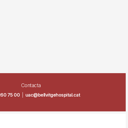
Contacta
260 75 00
|
uac@bellvitgehospital.cat