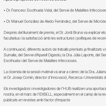
• Dr. Francesc Escrihuela Vidal, del Servei de Malalties Infecciose
• Dr. Manuel González de Aledo Ferrández, del Servei de Microbio
Després del lliurament de premis, el Dr. Jordi Bruna va explicar els r
facultatius i la satisfacció amb les estructures i polítiques de re
A continuació, diferents autors de treballs premiats ja finalitzats va
Sumalla, del Servei d’Aparell Digestiu; la Dra. Júlia Laporte, del Se
Escrihuela i del Servei de Malalties Infeccioses.
La cloenda de la sessió matinal va anar a càrrec de la Dra. Julia
el Dr. Josep Comín, director d'Innovació, Recerca i Universitats 
Els investigadors i investigadores de l'HUB realitzen una aportaci
nostra, en el marc de l’IDIBELL, especialment en el camp de la re
publicats en revistes amb factor d’impacte