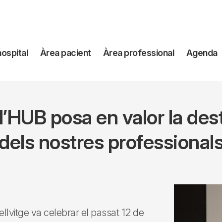
avegación
hospital
Àrea pacient
Àrea professional
Agenda
incipal
’HUB posa en valor la dest
dels nostres professional
ellvitge va celebrar el passat 12 de