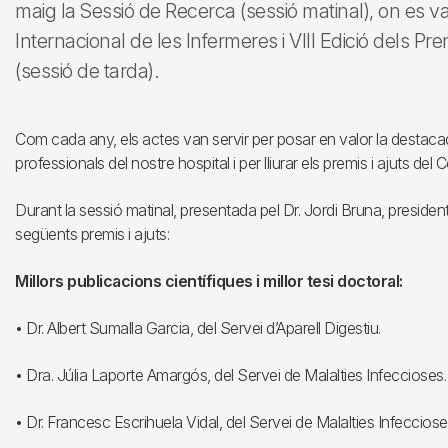
maig la Sessió de Recerca (sessió matinal), on es 
Internacional de les Infermeres i VIII Edició dels P
(sessió de tarda).
Com cada any, els actes van servir per posar en valor la destacada a
professionals del nostre hospital i per lliurar els premis i ajuts de
Durant la sessió matinal, presentada pel Dr. Jordi Bruna, president
següents premis i ajuts:
Millors publicacions científiques i millor tesi doctoral:
• Dr. Albert Sumalla Garcia, del Servei d’Aparell Digestiu.
• Dra. Júlia Laporte Amargós, del Servei de Malalties Infeccioses.
• Dr. Francesc Escrihuela Vidal, del Servei de Malalties Infecciose