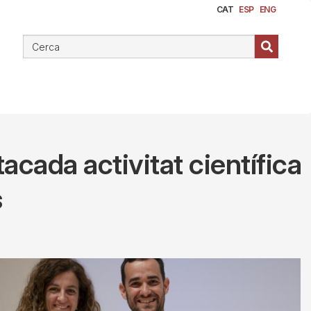
CAT
ESP
ENG
acada activitat científica
s