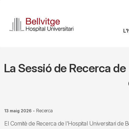
Vés
al
contingut
N
L'
pr
La Sessió de Recerca de l
Recerca
13 maig 2026
-
El Comitè de Recerca de l'Hospital Universitari de B