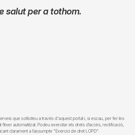
 salut per a tothom.
s que sol·liciteu a través d'aquest portal i, si escau, per fer les
fitxer automatitzat. Podeu exercitar els drets d’accés, rectificació,
dicant clarament a l’assumpte "Exercici de dret LOPD".