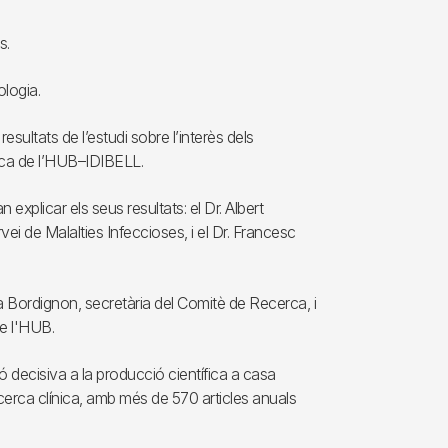
s.
logia.
esultats de l’estudi sobre l’interès dels
cerca de l’HUB–IDIBELL.
n explicar els seus resultats: el Dr. Albert
rvei de Malalties Infeccioses, i el Dr. Francesc
na Bordignon, secretària del Comitè de Recerca, i
de l'HUB.
ó decisiva a la producció científica a casa
cerca clínica, amb més de 570 articles anuals