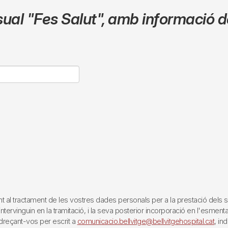
sual
"Fes Salut"
,
amb informació de
tractament de les vostres dades personals per a la prestació dels servei
rvinguin en la tramitació, i la seva posterior incorporació en l'esmentat 
reçant-vos per escrit a
comunicacio.bellvitge@bellvitgehospital.cat
, in