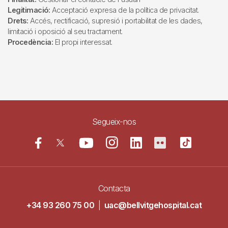
Legitimació:
Acceptació expresa de la política de privacitat.
Drets:
Accés, rectificació, supresió i portabilitat de les dades,
limitació i oposició al seu tractament.
Procedència:
El propi interessat.
Segueix-nos
Contacta
+34 93 260 75 00
|
uac@bellvitgehospital.cat