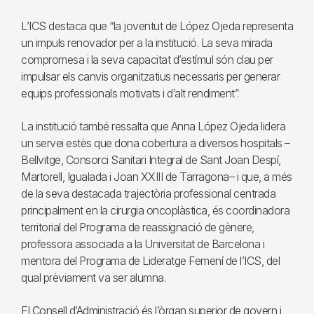
L’ICS destaca que “la joventut de López Ojeda representa
un impuls renovador per a la institució. La seva mirada
compromesa i la seva capacitat d’estímul són clau per
impulsar els canvis organitzatius necessaris per generar
equips professionals motivats i d’alt rendiment”.
La institució també ressalta que Anna López Ojeda lidera
un servei estès que dona cobertura a diversos hospitals –
Bellvitge, Consorci Sanitari Integral de Sant Joan Despí,
Martorell, Igualada i Joan XXIII de Tarragona– i que, a més
de la seva destacada trajectòria professional centrada
principalment en la cirurgia oncoplàstica, és coordinadora
territorial del Programa de reassignació de gènere,
professora associada a la Universitat de Barcelona i
mentora del Programa de Lideratge Femení de l’ICS, del
qual prèviament va ser alumna.
El Consell d’Administració és l’òrgan superior de govern i