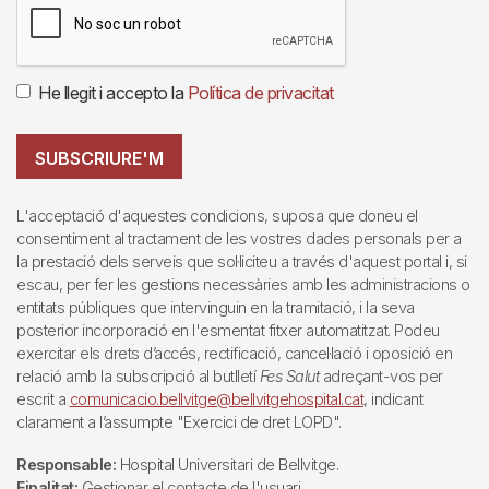
He llegit i accepto la
Política de privacitat
SUBSCRIURE'M
L'acceptació d'aquestes condicions, suposa que doneu el
consentiment al tractament de les vostres dades personals per a
la prestació dels serveis que sol·liciteu a través d'aquest portal i, si
escau, per fer les gestions necessàries amb les administracions o
entitats públiques que intervinguin en la tramitació, i la seva
posterior incorporació en l'esmentat fitxer automatitzat. Podeu
exercitar els drets d’accés, rectificació, cancel·lació i oposició en
relació amb la subscripció al butlletí
Fes Salut
adreçant-vos per
escrit a
comunicacio.bellvitge@bellvitgehospital.cat
, indicant
clarament a l’assumpte "Exercici de dret LOPD".
Responsable:
Hospital Universitari de Bellvitge.
Finalitat:
Gestionar el contacte de l'usuari