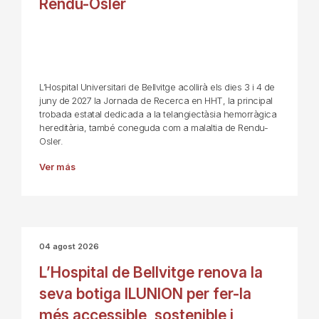
Rendu-Osler
L’Hospital Universitari de Bellvitge acollirà els dies 3 i 4 de
juny de 2027 la Jornada de Recerca en HHT, la principal
trobada estatal dedicada a la telangiectàsia hemorràgica
hereditària, també coneguda com a malaltia de Rendu-
Osler.
Ver más
04 agost 2026
L’Hospital de Bellvitge renova la
seva botiga ILUNION per fer-la
més accessible, sostenible i