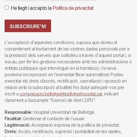
He llegit i accepto la
Política de privacitat
SUBSCRIURE'M
L'acceptació d'aquestes condicions, suposa que doneu el
consentiment al tractament de les vostres dades personals per a
la prestació dels serveis que sol·liciteu a través d'aquest portal i, si
escau, per fer les gestions necessàries amb les administracions o
entitats públiques que intervinguin en la tramitació, i la seva
posterior incorporació en l'esmentat fitxer automatitzat. Podeu
exercitar els drets d’accés, rectificació, cancel·lació i oposició en
relació amb la subscripció al butlletí
Fes Salut
adreçant-vos per
escrit a
comunicacio.bellvitge@bellvitgehospital.cat
, indicant
clarament a l’assumpte "Exercici de dret LOPD".
Responsable:
Hospital Universitari de Bellvitge.
Finalitat:
Gestionar el contacte de l'usuari
Legitimació:
Acceptació expresa de la política de privacitat.
Drets:
Accés, rectificació, supresió i portabilitat de les dades,