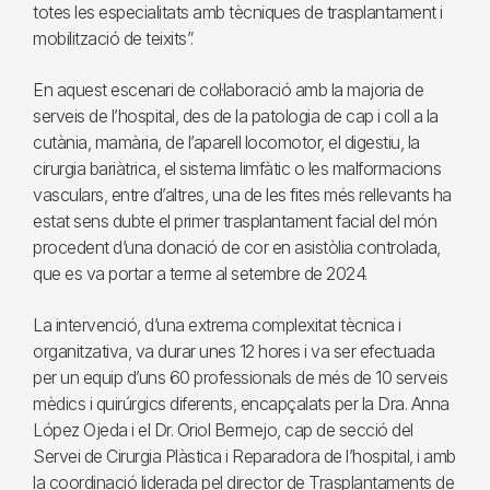
totes les especialitats amb tècniques de trasplantament i
mobilització de teixits”.
En aquest escenari de col·laboració amb la majoria de
serveis de l’hospital, des de la patologia de cap i coll a la
cutània, mamària, de l’aparell locomotor, el digestiu, la
cirurgia bariàtrica, el sistema limfàtic o les malformacions
vasculars, entre d’altres, una de les fites més rellevants ha
estat sens dubte el primer trasplantament facial del món
procedent d’una donació de cor en asistòlia controlada,
que es va portar a terme al setembre de 2024.
La intervenció, d’una extrema complexitat tècnica i
organitzativa, va durar unes 12 hores i va ser efectuada
per un equip d’uns 60 professionals de més de 10 serveis
mèdics i quirúrgics diferents, encapçalats per la Dra. Anna
López Ojeda i el Dr. Oriol Bermejo, cap de secció del
Servei de Cirurgia Plàstica i Reparadora de l’hospital, i amb
la coordinació liderada pel director de Trasplantaments de