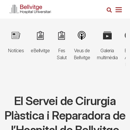
Vés
Cerca
al
Togg
contingut
navig
Navegació
Image
Image
Image
Image
Image
Im
principal
Notícies
eBellvitge
Fes
Veus de
Galeria
Bl
3r
Salut
Bellvitge
multimèdia
Au
nivell
E
El Servei de Cirurgia
Plàstica i Reparadora de
l’Hospital de Bellvitge