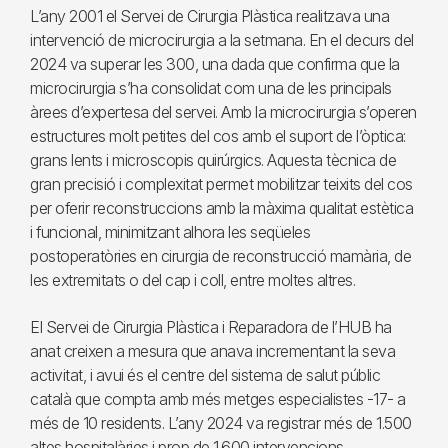
L’any 2001 el Servei de Cirurgia Plàstica realitzava una
intervenció de microcirurgia a la setmana. En el decurs del
2024 va superar les 300, una dada que confirma que la
microcirurgia s’ha consolidat com una de les principals
àrees d’expertesa del servei. Amb la microcirurgia s’operen
estructures molt petites del cos amb el suport de l’òptica:
grans lents i microscopis quirúrgics. Aquesta tècnica de
gran precisió i complexitat permet mobilitzar teixits del cos
per oferir reconstruccions amb la màxima qualitat estètica
i funcional, minimitzant alhora les seqüeles
postoperatòries en cirurgia de reconstrucció mamària, de
les extremitats o del cap i coll, entre moltes altres.
El Servei de Cirurgia Plàstica i Reparadora de l’HUB ha
anat creixen a mesura que anava incrementant la seva
activitat, i avui és el centre del sistema de salut públic
català que compta amb més metges especialistes -17- a
més de 10 residents. L’any 2024 va registrar més de 1.500
altes hospitalàries i prop de 1.600 intervencions