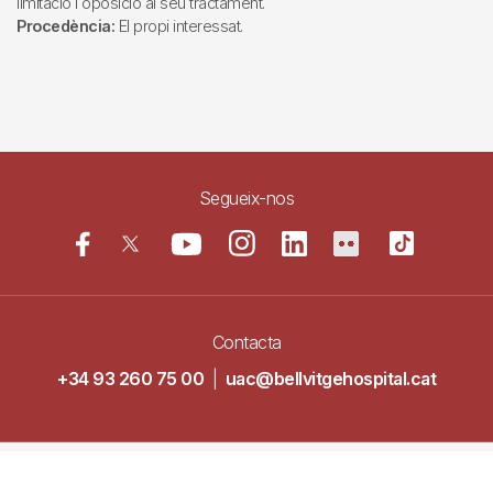
limitació i oposició al seu tractament.
Procedència:
El propi interessat.
Segueix-nos
Contacta
+34 93 260 75 00
|
uac@bellvitgehospital.cat