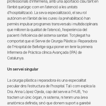
professionals d’infermeria, amb una aportació clau tant en
l’àmbit quirúrgic com en l’atenció a les unitats
d’hospitalització. La seva especialització, el seu rol
autònom en l’àmbit de les cures i la prehabilitació han
permès impulsar programes transversals i multidisciplinaris
que milloren la qualitat de l’atenció, l’experiència del
pacient i l’eficiència del sistema sanitari. Tot plegat ha
comportat que el Servei de Cirurgia Plàstica i Reparadora
de l’Hospital de Bellvitge sigui pioner en tenir la primera
Infermera de Pràctica clínica Avançada (IPA) de
Catalunya.
Un servei singular
La cirurgia plàstica i reparadora és una especialitat
peculiar dins l’estructura de l’hospital. Tal i com explica la
Dra. Anna López Ojeda, cap del servei a l’HUB, “no
tractem un únic òrgan, ni sistema, ni tenim una àrea
anatòmica definida, sinó que donem suport a gairebé