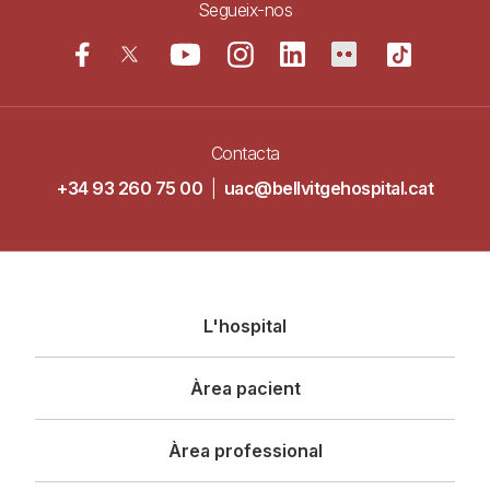
Segueix-nos
Contacta
+34 93 260 75 00
|
uac@bellvitgehospital.cat
Navegació
L'hospital
principal
Àrea pacient
Àrea professional