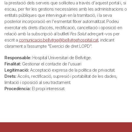
la prestació dels serveis que sol·liciteu a través d'aquest portal i, si
escau, per fer les gestions necessàries amb les administracions o
entitats públiques que intervinguin en la tramitació, i la seva
posterior incorporació en l'esmentat fitxer automatitzat. Podeu
exercitar els drets d’accés, rectificació, cancel·lació i oposició en
relació amb la subscripció al butlletí
Fes Salut
adreçant-vos per
escrit a
comunicacio.bellvitge@bellvitgehospital.cat
, indicant
clarament a l’assumpte "Exercici de dret LOPD".
Responsable:
Hospital Universitari de Bellvitge.
Finalitat:
Gestionar el contacte de l'usuari
Legitimació:
Acceptació expresa de la política de privacitat.
Drets:
Accés, rectificació, supresió i portabilitat de les dades,
limitació i oposició al seu tractament.
Procedència:
El propi interessat.