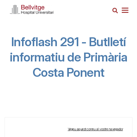
Vés
Cerca
al
Togg
contingut
navig
Infoflash 291 - Butlletí
informatiu de Primària
Costa Ponent
Vegeu aquest correu al vostre navegador