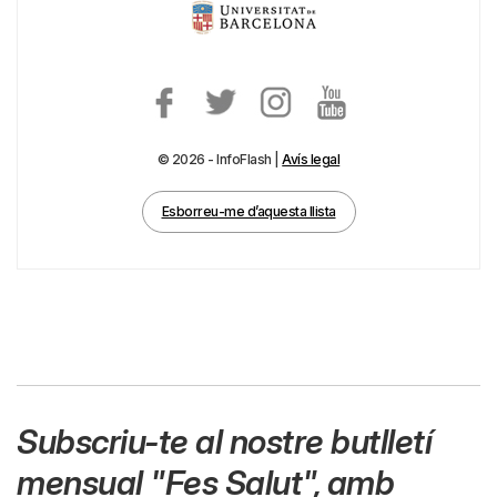
© 2026 - InfoFlash |
Avís legal
Esborreu-me d’aquesta llista
Subscriu-te al nostre butlletí
mensual
"Fes Salut"
,
amb