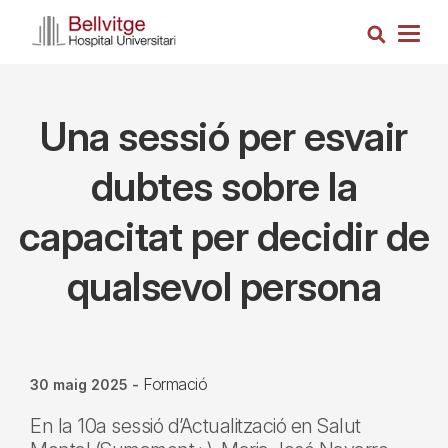
Vés
Cerca
al
Togg
contingut
navig
Una sessió per esvair
dubtes sobre la
capacitat per decidir de
qualsevol persona
Formació
30 maig 2025
-
En la 10a sessió d’Actualització en Salut