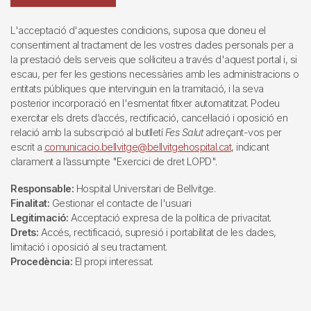
L'acceptació d'aquestes condicions, suposa que doneu el
consentiment al tractament de les vostres dades personals per a
la prestació dels serveis que sol·liciteu a través d'aquest portal i, si
escau, per fer les gestions necessàries amb les administracions o
entitats públiques que intervinguin en la tramitació, i la seva
posterior incorporació en l'esmentat fitxer automatitzat. Podeu
exercitar els drets d’accés, rectificació, cancel·lació i oposició en
relació amb la subscripció al butlletí
Fes Salut
adreçant-vos per
escrit a
comunicacio.bellvitge@bellvitgehospital.cat
, indicant
clarament a l’assumpte "Exercici de dret LOPD".
Responsable:
Hospital Universitari de Bellvitge.
Finalitat:
Gestionar el contacte de l'usuari
Legitimació:
Acceptació expresa de la política de privacitat.
Drets:
Accés, rectificació, supresió i portabilitat de les dades,
limitació i oposició al seu tractament.
Procedència:
El propi interessat.