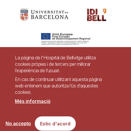
La pàgina de l'Hospital de Bellvitge utilitza
cookies pròpies i de tercers per millorar
Pie
l’experiència de l’usuari.
Contacte
de
En cas de continuar utilitzant aquesta pàgina
Accessibilitat
Avís legal
Ajuda
web entenem que autoritza l’ús d’aquestes
página
cookies.
Política de Privacitat de Sistemes de Vigilància
Mapa web
Més informació
Imagen
Lloc web accessible de conformitat amb el Reial Decret 1112/2018, de 7 de
Estic d'acord
No accepto
setembre, sobre accessibilitat dels llocs web i aplicacions per a dispositius
mòbils del sector públic.