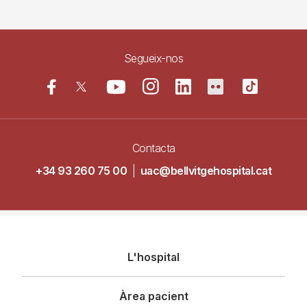
Segueix-nos
Contacta
+34 93 260 75 00
|
uac@bellvitgehospital.cat
Navegació
L'hospital
principal
Àrea pacient