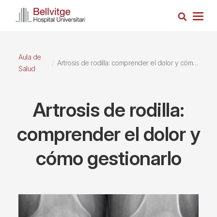
Pasar
Busca
al
Togg
contenido
navig
principal
Aula de
Artrosis de rodilla: comprender el dolor y cómo gestionarlo
Salud
Artrosis de rodilla:
comprender el dolor y
cómo gestionarlo
Imagen