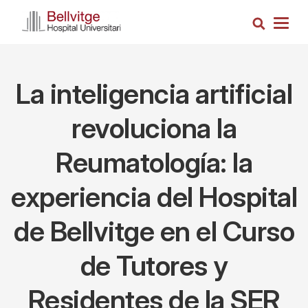
Pasar
Busca
al
Togg
contenido
navig
principal
La inteligencia artificial
revoluciona la
Reumatología: la
experiencia del Hospital
de Bellvitge en el Curso
de Tutores y
Residentes de la SER