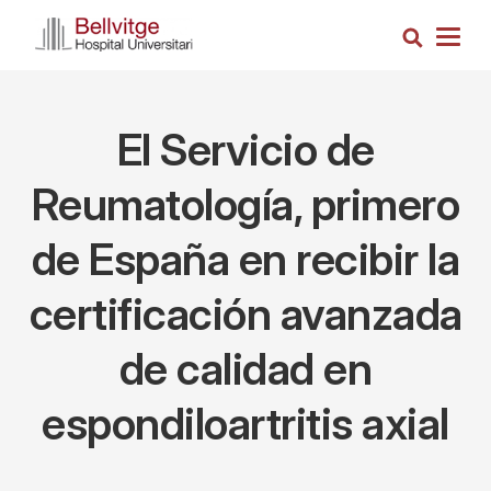
Pasar
Busca
al
Togg
contenido
navig
principal
El Servicio de
Reumatología, primero
de España en recibir la
certificación avanzada
de calidad en
espondiloartritis axial