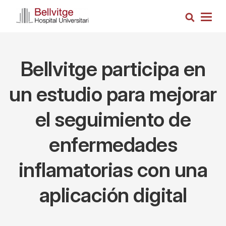
Pasar
Busca
al
Togg
contenido
navig
principal
Bellvitge participa en
un estudio para mejorar
el seguimiento de
enfermedades
inflamatorias con una
aplicación digital