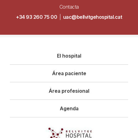
Contacta
+34 93 260 75 00
|
uac@bellvitgehospital.cat
Navegació
El hospital
principal
Área paciente
Área profesional
Agenda
Imagen