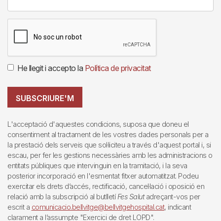
He llegit i accepto la
Política de privacitat
SUBSCRIURE'M
L'acceptació d'aquestes condicions, suposa que doneu el
consentiment al tractament de les vostres dades personals per a
la prestació dels serveis que sol·liciteu a través d'aquest portal i, si
escau, per fer les gestions necessàries amb les administracions o
entitats públiques que intervinguin en la tramitació, i la seva
posterior incorporació en l'esmentat fitxer automatitzat. Podeu
exercitar els drets d’accés, rectificació, cancel·lació i oposició en
relació amb la subscripció al butlletí
Fes Salut
adreçant-vos per
escrit a
comunicacio.bellvitge@bellvitgehospital.cat
, indicant
clarament a l’assumpte "Exercici de dret LOPD".