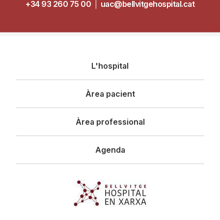
+34 93 260 75 00
|
uac@bellvitgehospital.cat
Navegació
L'hospital
principal
Àrea pacient
Àrea professional
Agenda
Imagen