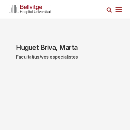
Vés
Cerca
al
Togg
contingut
navig
Huguet Briva, Marta
Facultatius/ves especialistes