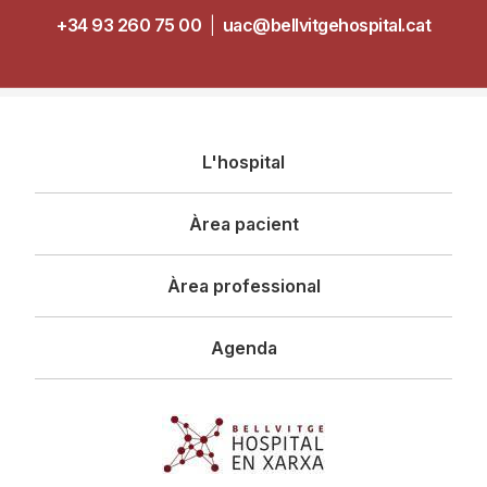
+34 93 260 75 00
|
uac@bellvitgehospital.cat
Navegació
L'hospital
principal
Àrea pacient
Àrea professional
Agenda
Imagen