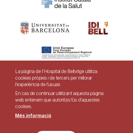
La pàgina de l'Hospital de Bellvitge utilitza
cookies pròpies i de tercers per millorar
Pie
l’experiència de l’usuari.
Contacte
de
En cas de continuar utilitzant aquesta pàgina
Accessibilitat
Avís legal
Ajuda
web entenem que autoritza l’ús d’aquestes
página
cookies.
Política de Privacitat de Sistemes de Vigilància
Mapa web
Més informació
Imagen
Lloc web accessible de conformitat amb el Reial Decret 1112/2018, de 7 de