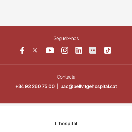
Segueix-nos
Contacta
+34 93 260 75 00
|
uac@bellvitgehospital.cat
Navegació
L'hospital
principal