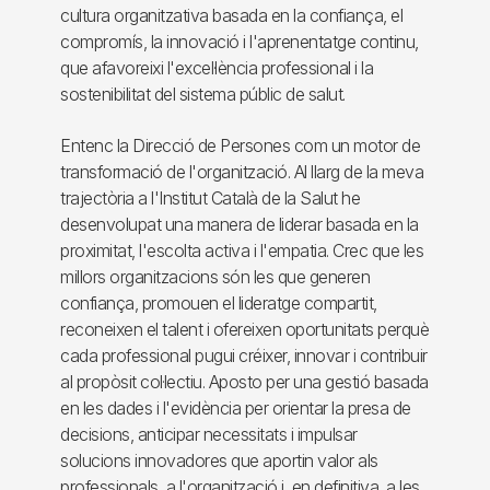
cultura organitzativa basada en la confiança, el
compromís, la innovació i l'aprenentatge continu,
que afavoreixi l'excel·lència professional i la
sostenibilitat del sistema públic de salut.
Entenc la Direcció de Persones com un motor de
transformació de l'organització. Al llarg de la meva
trajectòria a l'Institut Català de la Salut he
desenvolupat una manera de liderar basada en la
proximitat, l'escolta activa i l'empatia. Crec que les
millors organitzacions són les que generen
confiança, promouen el lideratge compartit,
reconeixen el talent i ofereixen oportunitats perquè
cada professional pugui créixer, innovar i contribuir
al propòsit col·lectiu. Aposto per una gestió basada
en les dades i l'evidència per orientar la presa de
decisions, anticipar necessitats i impulsar
solucions innovadores que aportin valor als
professionals, a l'organització i, en definitiva, a les