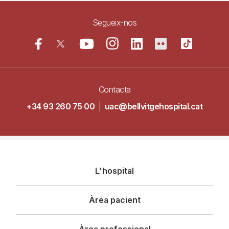
Segueix-nos
Contacta
+34 93 260 75 00
|
uac@bellvitgehospital.cat
Navegació
L'hospital
principal
Àrea pacient
Àrea professional