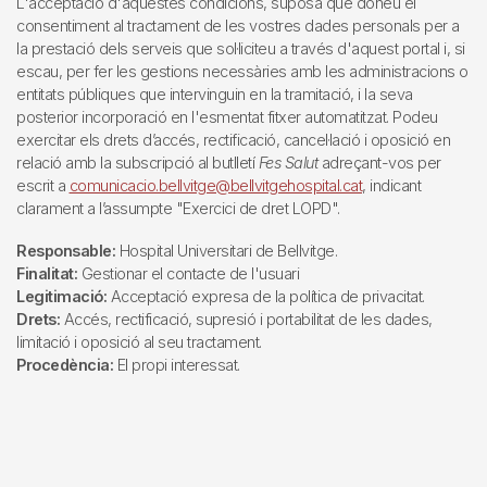
L'acceptació d'aquestes condicions, suposa que doneu el
consentiment al tractament de les vostres dades personals per a
la prestació dels serveis que sol·liciteu a través d'aquest portal i, si
escau, per fer les gestions necessàries amb les administracions o
entitats públiques que intervinguin en la tramitació, i la seva
posterior incorporació en l'esmentat fitxer automatitzat. Podeu
exercitar els drets d’accés, rectificació, cancel·lació i oposició en
relació amb la subscripció al butlletí
Fes Salut
adreçant-vos per
escrit a
comunicacio.bellvitge@bellvitgehospital.cat
, indicant
clarament a l’assumpte "Exercici de dret LOPD".
Responsable:
Hospital Universitari de Bellvitge.
Finalitat:
Gestionar el contacte de l'usuari
Legitimació:
Acceptació expresa de la política de privacitat.
Drets:
Accés, rectificació, supresió i portabilitat de les dades,
limitació i oposició al seu tractament.
Procedència:
El propi interessat.