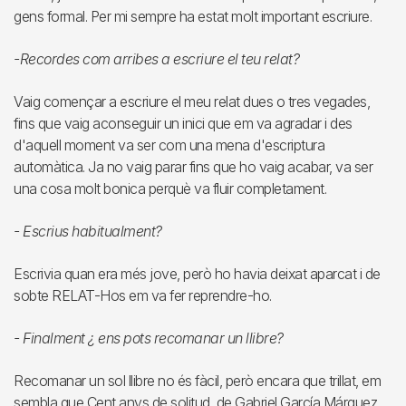
gens formal. Per mi sempre ha estat molt important escriure.
-Recordes com arribes a escriure el teu relat?
Vaig començar a escriure el meu relat dues o tres vegades,
fins que vaig aconseguir un inici que em va agradar i des
d'aquell moment va ser com una mena d'escriptura
automàtica. Ja no vaig parar fins que ho vaig acabar, va ser
una cosa molt bonica perquè va fluir completament.
- Escrius habitualment?
Escrivia quan era més jove, però ho havia deixat aparcat i de
sobte RELAT-Hos em va fer reprendre-ho.
- Finalment ¿ ens pots recomanar un llibre?
Recomanar un sol llibre no és fàcil, però encara que trillat, em
sembla que Cent anys de solitud, de Gabriel García Márquez,