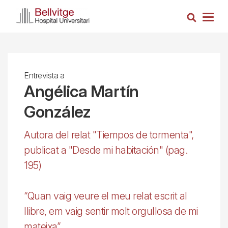
Vés
Cerca
al
Togg
contingut
navig
Entrevista a
Angélica Martín
González
Autora del relat "Tiempos de tormenta",
publicat a "Desde mi habitación" (pag.
195)
“Quan vaig veure el meu relat escrit al
llibre, em vaig sentir molt orgullosa de mi
mateixa”