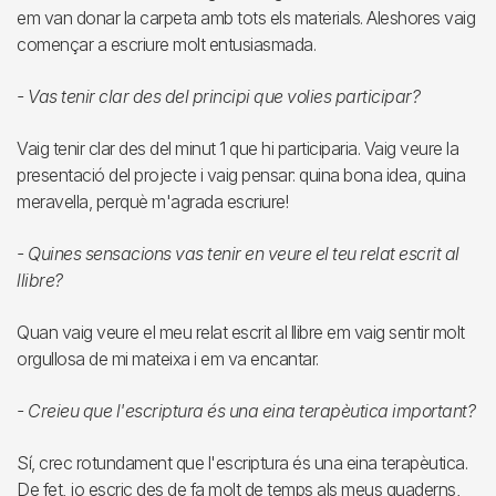
em van donar la carpeta amb tots els materials. Aleshores vaig
començar a escriure molt entusiasmada.
- Vas tenir clar des del principi que volies participar?
Vaig tenir clar des del minut 1 que hi participaria. Vaig veure la
presentació del projecte i vaig pensar: quina bona idea, quina
meravella, perquè m'agrada escriure!
- Quines sensacions vas tenir en veure el teu relat escrit al
llibre?
Quan vaig veure el meu relat escrit al llibre em vaig sentir molt
orgullosa de mi mateixa i em va encantar.
- Creieu que l'escriptura és una eina terapèutica important?
Sí, crec rotundament que l'escriptura és una eina terapèutica.
De fet, jo escric des de fa molt de temps als meus quaderns,