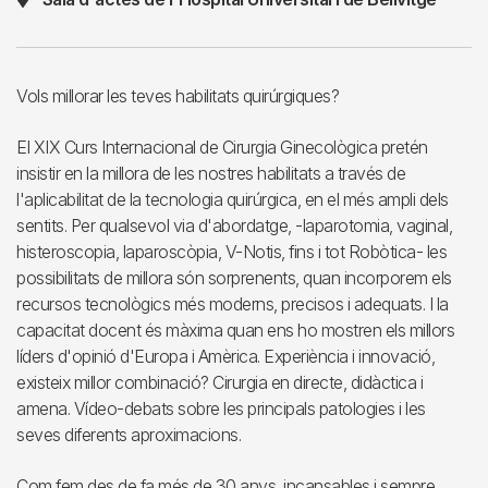
Vols millorar les teves habilitats quirúrgiques?
El XIX Curs Internacional de Cirurgia Ginecològica pretén
insistir en la millora de les nostres habilitats a través de
l'aplicabilitat de la tecnologia quirúrgica, en el més ampli dels
sentits. Per qualsevol via d'abordatge, -laparotomia, vaginal,
histeroscopia, laparoscòpia, V-Notis, fins i tot Robòtica- les
possibilitats de millora són sorprenents, quan incorporem els
recursos tecnològics més moderns, precisos i adequats. I la
capacitat docent és màxima quan ens ho mostren els millors
líders d'opinió d'Europa i Amèrica. Experiència i innovació,
existeix millor combinació? Cirurgia en directe, didàctica i
amena. Vídeo-debats sobre les principals patologies i les
seves diferents aproximacions.
Com fem des de fa més de 30 anys, incansables i sempre