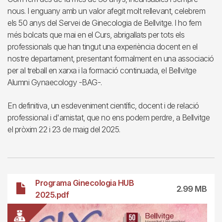
nous. I enguany amb un valor afegit molt rellevant, celebrem
els 50 anys del Servei de Ginecologia de Bellvitge. I ho fem
més bolcats que mai en el Curs, abrigallats per tots els
professionals que han tingut una experiència docent en el
nostre departament, presentant formalment en una associació
per al treball en xarxa i la formació continuada, el Bellvitge
Alumni Gynaecology -BAG-.
En definitiva, un esdeveniment científic, docent i de relació
professional i d'amistat, que no ens podem perdre, a Bellvitge
el pròxim 22 i 23 de maig del 2025.
File
Programa Ginecologia HUB
2.99 MB
2025.pdf