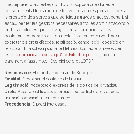
L'acceptació d'aquestes condicions, suposa que doneu el
consentiment al tractament de les vostres dades personals per a
la prestació dels serveis que sol·liciteu a través d'aquest portal i, si
escau, per fer les gestions necessàries amb les administracions o
entitats públiques que intervinguin en la tramitació, i la seva
posterior incorporació en l'esmentat fitxer automatitzat. Podeu
exercitar els drets d’accés, rectificació, cancel·lació i oposició en
relació amb la subscripció al butlletí
Fes Salut
adreçant-vos per
escrit a
comunicacio.bellvitge@bellvitgehospital.cat
, indicant
clarament a l’assumpte "Exercici de dret LOPD".
Responsable:
Hospital Universitari de Bellvitge.
Finalitat:
Gestionar el contacte de l'usuari
Legitimació:
Acceptació expresa de la política de privacitat.
Drets:
Accés, rectificació, supresió i portabilitat de les dades,
limitació i oposició al seu tractament.
Procedència:
El propi interessat.