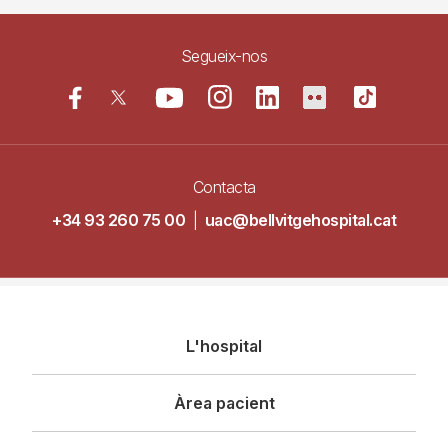
Segueix-nos
Contacta
+34 93 260 75 00
|
uac@bellvitgehospital.cat
Navegació
L'hospital
principal
Àrea pacient