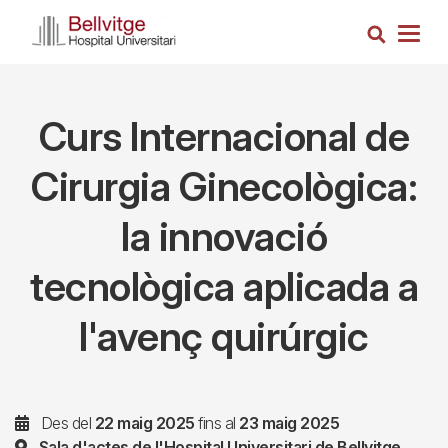
Vés
Cerca
al
Togg
contingut
navig
Curs Internacional de
Cirurgia Ginecològica:
la innovació
tecnològica aplicada a
l'avenç quirúrgic
Des del
22 maig 2025
fins al
23 maig 2025
Sala d'actes de l'Hospital Universitari de Bellvitge