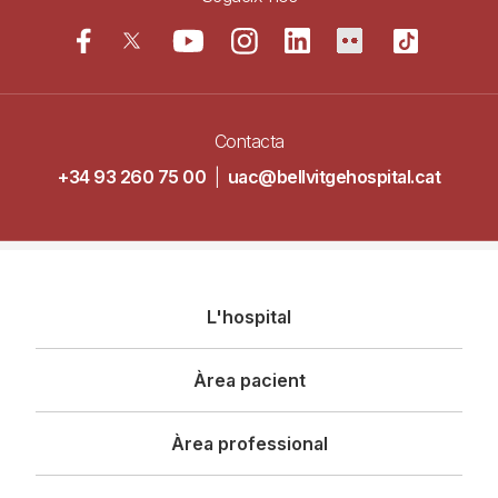
Contacta
+34 93 260 75 00
|
uac@bellvitgehospital.cat
Navegació
L'hospital
principal
Àrea pacient
Àrea professional