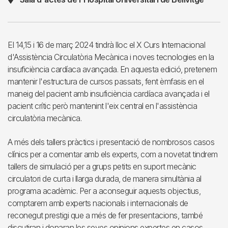
El 14,15 i 16 de març 2024 tindrà lloc el X Curs Internacional
d'Assistència Circulatòria Mecànica i noves tecnologies en la
insuficiència cardíaca avançada. En aquesta edició, pretenem
mantenir l'estructura de cursos passats, fent èmfasis en el
maneig del pacient amb insuficiència cardíaca avançada i el
pacient crític però mantenint l'eix central en l'assistència
circulatòria mecànica.
A més dels tallers pràctics i presentació de nombrosos casos
clínics per a comentar amb els experts, com a novetat tindrem
tallers de simulació per a grups petits en suport mecànic
circulatori de curta i llarga durada, de manera simultània al
programa acadèmic. Per a aconseguir aquests objectius,
comptarem amb experts nacionals i internacionals de
reconegut prestigi que a més de fer presentacions, també
discutiran i donaran les seves opinions expertes en casos