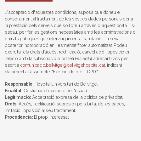
L'acceptació d'aquestes condicions, suposa que doneu el
consentiment al tractament de les vostres dades personals per a
la prestació dels serveis que sol·liciteu a través d'aquest portal i, si
escau, per fer les gestions necessàries amb les administracions o
entitats públiques que intervinguin en la tramitació, i la seva
posterior incorporació en l'esmentat fitxer automatitzat. Podeu
exercitar els drets d’accés, rectificació, cancel·lació i oposició en
relació amb la subscripció al butlletí
Fes Salut
adreçant-vos per
escrit a
comunicacio.bellvitge@bellvitgehospital.cat
, indicant
clarament a l’assumpte "Exercici de dret LOPD".
Responsable:
Hospital Universitari de Bellvitge.
Finalitat:
Gestionar el contacte de l'usuari
Legitimació:
Acceptació expresa de la política de privacitat.
Drets:
Accés, rectificació, supresió i portabilitat de les dades,
limitació i oposició al seu tractament.
Procedència:
El propi interessat.