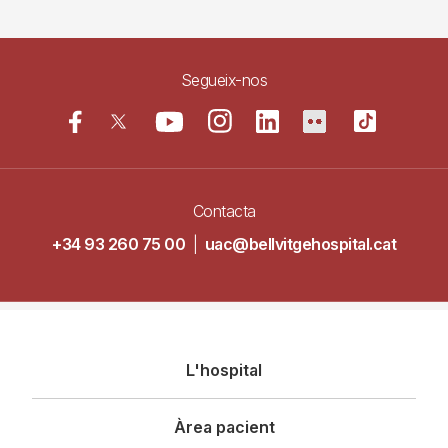
Segueix-nos
Contacta
+34 93 260 75 00
|
uac@bellvitgehospital.cat
Navegació
L'hospital
principal
Àrea pacient