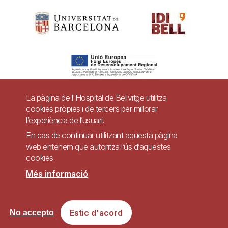
La pàgina de l'Hospital de Bellvitge utilitza
cookies pròpies i de tercers per millorar
Pie
l’experiència de l’usuari.
Contacte
de
En cas de continuar utilitzant aquesta pàgina
Accessibilitat
Avís legal
Ajuda
web entenem que autoritza l’ús d’aquestes
página
cookies.
Política de Privacitat de Sistemes de Vigilància
Mapa web
Més informació
Imagen
Lloc web accessible de conformitat amb el Reial Decret 1112/2018, de 7 de
Estic d'acord
setembre, sobre accessibilitat dels llocs web i aplicacions per a dispositius
No accepto
mòbils del sector públic.