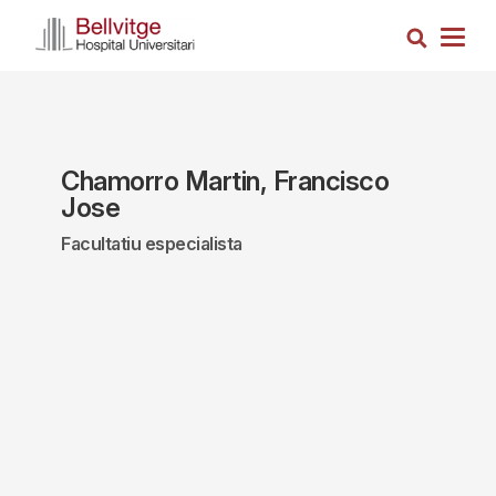
Vés
Cerca
al
Togg
contingut
navig
Chamorro Martin, Francisco
Jose
Facultatiu especialista