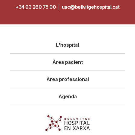
+34 93 260 75 00
|
uac@bellvitgehospital.cat
Navegació
L'hospital
principal
Àrea pacient
Àrea professional
Agenda
Imagen