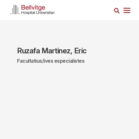
Vés
Cerca
al
Togg
contingut
navig
Ruzafa Martinez, Eric
Facultatius/ives especialistes