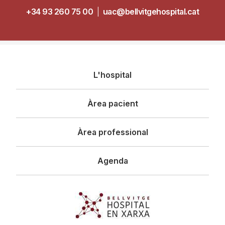
+34 93 260 75 00
|
uac@bellvitgehospital.cat
Navegació
L'hospital
principal
Àrea pacient
Àrea professional
Agenda
Imagen