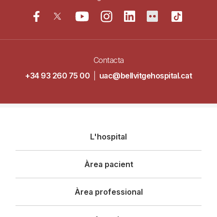
Contacta
+34 93 260 75 00
|
uac@bellvitgehospital.cat
Navegació
L'hospital
principal
Àrea pacient
Àrea professional