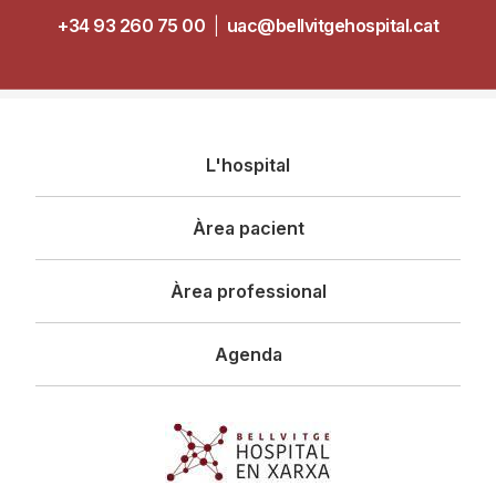
+34 93 260 75 00
|
uac@bellvitgehospital.cat
Navegació
L'hospital
principal
Àrea pacient
Àrea professional
Agenda
Imagen