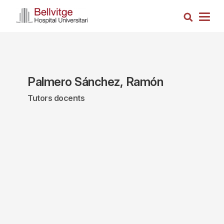
Vés
Cerca
al
Togg
contingut
navig
Palmero Sánchez, Ramón
Tutors docents