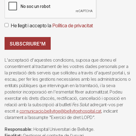
He llegit i accepto la
Política de privacitat
SUBSCRIURE'M
L'acceptació d'aquestes condicions, suposa que doneu el
consentiment al tractament de les vostres dades personals per a
la prestació dels serveis que sol·liciteu a través d'aquest portal i, si
escau, per fer les gestions necessàries amb les administracions o
entitats públiques que intervinguin en la tramitació, i la seva
posterior incorporació en l'esmentat fitxer automatitzat. Podeu
exercitar els drets d’accés, rectificació, cancel·lació i oposició en
relació amb la subscripció al butlletí
Fes Salut
adreçant-vos per
escrit a
comunicacio.bellvitge@bellvitgehospital.cat
, indicant
clarament a l’assumpte "Exercici de dret LOPD".
Responsable:
Hospital Universitari de Bellvitge.
Finalitat:
Gestionar el contacte de l'usuari