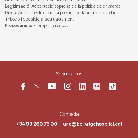
Legitimació:
Acceptació expresa de la política de privacitat.
Drets:
Accés, rectificació, supresió i portabilitat de les dades,
limitació i oposició al seu tractament.
Procedència:
El propi interessat.
Segueix-nos
Contacta
+34 93 260 75 00
|
uac@bellvitgehospital.cat