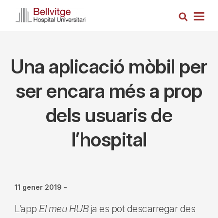
Vés
Cerca
al
Togg
contingut
navig
Una aplicació mòbil per
ser encara més a prop
dels usuaris de
l’hospital
11 gener 2019
-
L’app
El meu HUB
ja es pot descarregar des