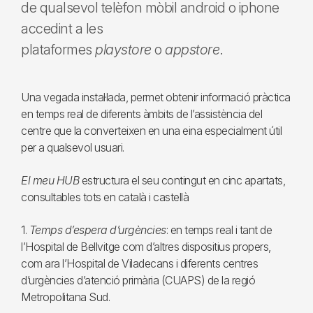
de qualsevol telèfon mòbil android o iphone
accedint a les
plataformes
playstore
o
appstore
.
Una vegada instal·lada, permet obtenir informació pràctica
en temps real de diferents àmbits de l’assistència del
centre que la converteixen en una eina especialment útil
per a qualsevol usuari.
El meu HUB
estructura el seu contingut en cinc apartats,
consultables tots en català i castellà
1.
Temps d’espera d’urgències
: en temps real i tant de
l’Hospital de Bellvitge com d’altres dispositius propers,
com ara l’Hospital de Viladecans i diferents centres
d’urgències d’atenció primària (CUAPS) de la regió
Metropolitana Sud.