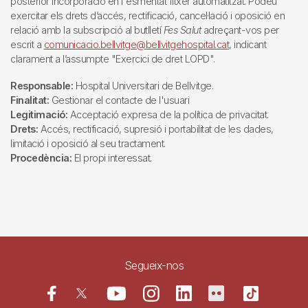
posterior incorporació en l'esmentat fitxer automatitzat. Podeu
exercitar els drets d’accés, rectificació, cancel·lació i oposició en
relació amb la subscripció al butlletí
Fes Salut
adreçant-vos per
escrit a
comunicacio.bellvitge@bellvitgehospital.cat
, indicant
clarament a l’assumpte "Exercici de dret LOPD".
Responsable:
Hospital Universitari de Bellvitge.
Finalitat:
Gestionar el contacte de l'usuari
Legitimació:
Acceptació expresa de la política de privacitat.
Drets:
Accés, rectificació, supresió i portabilitat de les dades,
limitació i oposició al seu tractament.
Procedència:
El propi interessat.
Segueix-nos