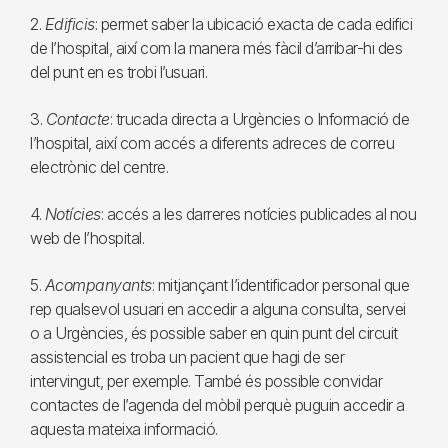
2.
Edificis
: permet saber la ubicació exacta de cada edifici
de l’hospital, així com la manera més fàcil d’arribar-hi des
del punt en es trobi l’usuari.
3.
Contacte
: trucada directa a Urgències o Informació de
l’hospital, així com accés a diferents adreces de correu
electrònic del centre.
4.
Notícies
: accés a les darreres notícies publicades al nou
web de l’hospital.
5.
Acompanyants
: mitjançant l’identificador personal que
rep qualsevol usuari en accedir a alguna consulta, servei
o a Urgències, és possible saber en quin punt del circuit
assistencial es troba un pacient que hagi de ser
intervingut, per exemple. També és possible convidar
contactes de l’agenda del mòbil perquè puguin accedir a
aquesta mateixa informació.