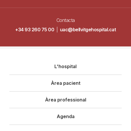
Contacta
+34 93 260 75 00
|
uac@bellvitgehospital.cat
Navegació
L'hospital
principal
Àrea pacient
Àrea professional
Agenda