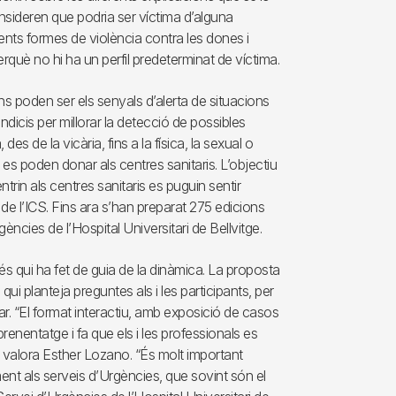
nsideren que podria ser víctima d’alguna
rents formes de violència contra les dones i
rquè no hi ha un perfil predeterminat de víctima.
ns poden ser els senyals d’alerta de situacions
ndicis per millorar la detecció de possibles
es de la vicària, fins a la física, la sexual o
es poden donar als centres sanitaris. L’objectiu
ntrin als centres sanitaris es puguin sentir
e l’ICS. Fins ara s’han preparat 275 edicions
ències de l’Hospital Universitari de Bellvitge.
 és qui ha fet de guia de la dinàmica. La proposta
i planteja preguntes als i les participants, per
ar. “El format interactiu, amb exposició de casos
renentatge i fa que els i les professionals es
a”, valora Esther Lozano. “És molt important
ment als serveis d’Urgències, que sovint són el