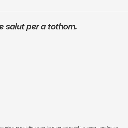
 salut per a tothom.
s que sol·liciteu a través d'aquest portal i, si escau, per fer les