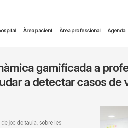
avegación
hospital
Àrea pacient
Àrea professional
Agenda
incipal
inàmica gamificada a profe
udar a detectar casos de 
 de joc de taula, sobre les