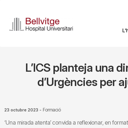
Vés
al
contingut
N
L'
pr
L’ICS planteja una d
d’Urgències per aj
Formació
23 octubre 2023
-
‘Una mirada atenta’ convida a reflexionar, en format