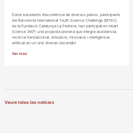
Dotze estudiants d’excel·lència de diversos països, participants
del Barcelona International Youth Science Challenge (BIYSC)
de la Fundació Catalunya La Pedrera, han participat en Heart
Science 360º, una proposta pionera que integra assistència,
recerca translacional, simulació, innovació i intel·ligència
artificial en un únic itinerari docent&n
Ver más
Veure totes les notícies