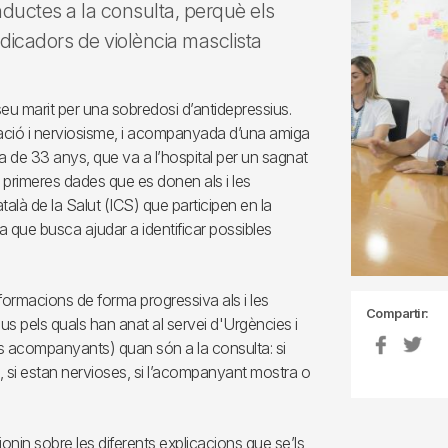
nductes a la consulta, perquè els
ndicadors de violència masclista
 marit per una sobredosi d’antidepressius.
oració i nerviosisme, i acompanyada d’una amiga
a de 33 anys, que va a l’hospital per un sagnat
 primeres dades que es donen als i les
talà de la Salut (ICS) que participen en la
que busca ajudar a identificar possibles
formacions de forma progressiva als i les
Compartir:
us pels quals han anat al servei d'Urgències i
s acompanyants) quan són a la consulta: si
, si estan nervioses, si l’acompanyant mostra o
ionin sobre les diferents explicacions que se’ls