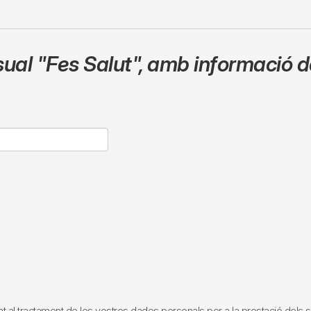
sual
"Fes Salut"
,
amb informació de
tractament de les vostres dades personals per a la prestació dels servei