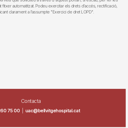
fitxer automatitzat. Podeu exercitar els drets d’accés, rectificació,
dicant clarament a l’assumpte "Exercici de dret LOPD".
Contacta
260 75 00
|
uac@bellvitgehospital.cat