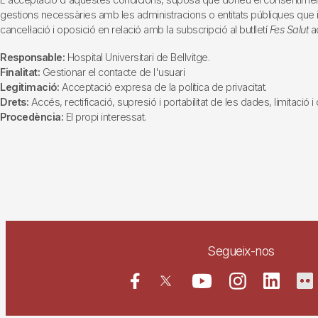
gestions necessàries amb les administracions o entitats públiques que inte
cancel·lació i oposició en relació amb la subscripció al butlletí
Fes Salut
ad
Responsable:
Hospital Universitari de Bellvitge.
Finalitat:
Gestionar el contacte de l'usuari
Legitimació:
Acceptació expresa de la política de privacitat.
Drets:
Accés, rectificació, supresió i portabilitat de les dades, limitació 
Procedència:
El propi interessat.
Segueix-nos