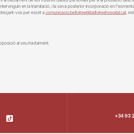
rvinguin en la tramitació, i la seva posterior incorporació en l'esmentat 
reçant-vos per escrit a
comunicacio.bellvitge@bellvitgehospital.cat
, in
i oposició al seu tractament.
+34 93 