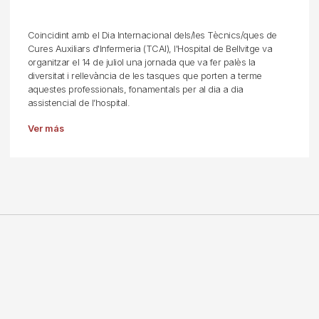
Coincidint amb el Dia Internacional dels/les Tècnics/ques de
Cures Auxiliars d'Infermeria (TCAI), l'Hospital de Bellvitge va
organitzar el 14 de juliol una jornada que va fer palès la
diversitat i rellevància de les tasques que porten a terme
aquestes professionals, fonamentals per al dia a dia
assistencial de l’hospital.
Ver más