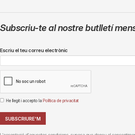
Subscriu-te al nostre butlletí men
Escriu el teu correu electrònic
He llegit i accepto la
Política de privacitat
SUBSCRIURE'M
L'acceptació d'aquestes condicions, suposa que doneu el consentiment al 