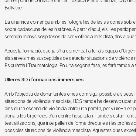
primer punt de contacte sanitari”, explica Pierre Malchair, cap del 
Bellvitge.
La dinàmica comença amb les fotografies de les sis dones sobre la 
sobre cadascuna de les històries. A partir d’aquí, els i les partici
semblen menys sospitosos de ser violència masclista, fins a que
Aquesta formació, que ja s’ha començat a fer als equips d’Urgènci
als serveis més susceptibles de detectar situacions de violència m
Psiquiatria i Traumatologia. En una segona fase, es farà també als
Ulleres 3D i formacions immersives
Amb l’objectiu de donar tantes eines com sigui possible als seus i l
situacions de violència masclista, l’ICS també ha desenvolupat u
dins d’una escena de violència entre una parella, per viure-la en pr
dona a les Urgències d’un centre hospitalari. També s’estan fent 
teatralitzacions, que interpel·len de forma directa els i les profe
possibles situacions de violència masclista. Aquestes dues experi