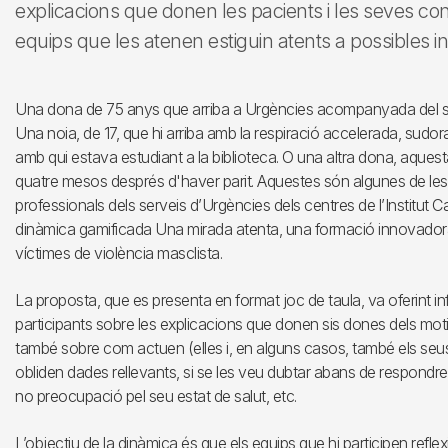
explicacions que donen les pacients i les seves co
equips que les atenen estiguin atents a possibles i
Una dona de 75 anys que arriba a Urgències acompanyada del seu
Una noia, de 17, que hi arriba amb la respiració accelerada, sud
amb qui estava estudiant a la biblioteca. O una altra dona, aquest
quatre mesos després d'haver parit. Aquestes són algunes de les
professionals dels serveis d’Urgències dels centres de l’Institut Ca
dinàmica gamificada Una mirada atenta, una formació innovadora 
víctimes de violència masclista.
La proposta, que es presenta en format joc de taula, va oferint in
participants sobre les explicacions que donen sis dones dels moti
també sobre com actuen (elles i, en alguns casos, també els seu
obliden dades rellevants, si se les veu dubtar abans de respondre
no preocupació pel seu estat de salut, etc.
L’objectiu de la dinàmica és que els equips que hi participen reflex