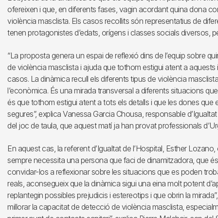
ofereixen i que, en diferents fases, vagin acordant quina dona co
violència masclista. Els casos recollits són representatius de dife
tenen protagonistes d’edats, orígens i classes socials diversos, pe
“La proposta genera un espai de reflexió dins de l’equip sobre qui
de violència masclista i ajuda que tothom estigui atent a aquests i
casos. La dinàmica recull els diferents tipus de violència masclista, d
l’econòmica. És una mirada transversal a diferents situacions que 
és que tothom estigui atent a tots els detalls i que les dones que e
segures”, explica Vanessa Garcia Chousa, responsable d’Igualtat d
del joc de taula, que aquest matí ja han provat professionals d’Urg
En aquest cas, la referent d’Igualtat de l’Hospital, Esther Lozano,
sempre necessita una persona que faci de dinamitzadora, que és qu
convidar-los a reflexionar sobre les situacions que es poden trob
reals, aconsegueix que la dinàmica sigui una eina molt potent d’ap
replantegin possibles prejudicis i estereotips i que obrin la mirad
millorar la capacitat de detecció de violència masclista, especial