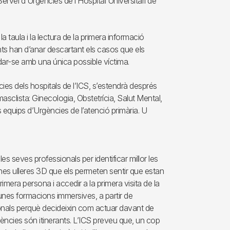
Servei d’Urgències de l’Hospital Universitari de
taula i la lectura de la primera informació
pants han d’anar descartant els casos que els
dar-se amb una única possible víctima.
es dels hospitals de l’ICS, s’estendrà després
asclista: Ginecologia, Obstetrícia, Salut Mental,
 equips d’Urgències de l’atenció primària. U
es seves professionals per identificar millor les
nes ulleres 3D que els permeten sentir que estan
imera persona i accedir a la primera visita de la
unes formacions immersives, a partir de
ssionals perquè decideixin com actuar davant de
ències són itinerants. L’ICS preveu que, un cop