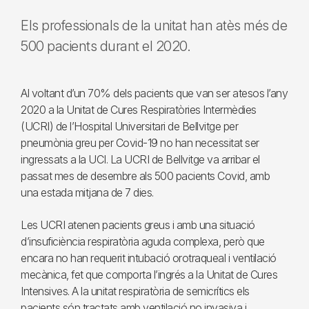
Els professionals de la unitat han atès més de
500 pacients durant el 2020.
Al voltant d’un 70% dels pacients que van ser atesos l’any
2020 a la Unitat de Cures Respiratòries Intermèdies
(UCRI) de l’Hospital Universitari de Bellvitge per
pneumònia greu per Covid-19 no han necessitat ser
ingressats a la UCI. La UCRI de Bellvitge va arribar el
passat mes de desembre als 500 pacients Covid, amb
una estada mitjana de 7 dies.
Les UCRI atenen pacients greus i amb una situació
d’insuficiència respiratòria aguda complexa, però que
encara no han requerit intubació orotraqueal i ventilació
mecànica, fet que comporta l’ingrés a la Unitat de Cures
Intensives. A la unitat respiratòria de semicrítics els
pacients són tractats amb ventilació no invasiva i