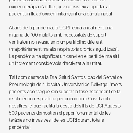
oxigenoteràpia d’alt flux, que consisteix a aportar al
pacient un flux d’oxigen mitjançant una cànula nasal.
Abans de la pandèmia, la UCRI rebria anualment una
mitjana de 100 malalts amb necessitats de suport
ventilatori no invasiu amb un perfil clínic diferent
(majoritàriament malalts respiratoris crònics aguditzats).
La pandèmia ha significat un canvi en el perfil del malalt i
un increment considerable d’activitat a la unitat.
Tal i com destaca la Dra. Salud Santos, cap del Servei de
Pneumologia de l’Hospital Universitari de Bellvitge, “molts
pacients aconsegueixen superar la fase ascendent de la
insuficiència respiratòria per pneumonia Covid amb
nosaltres, el que facilita la gestió dels llits de UCI. Aquests
500 pacients demostren el paper fonamental de les
teràpies no invasives i de les UCRI durant tota la
pandèmia”.