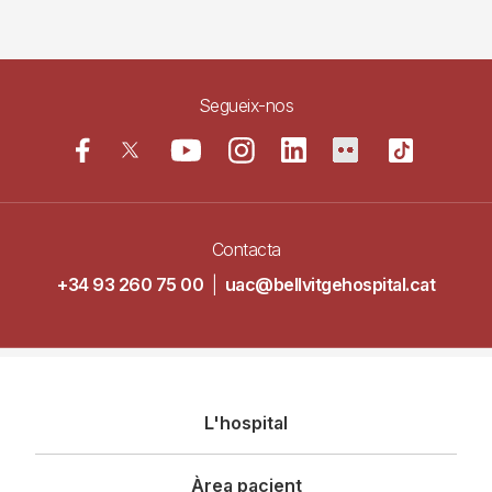
Segueix-nos
Contacta
+34 93 260 75 00
|
uac@bellvitgehospital.cat
Navegació
L'hospital
principal
Àrea pacient