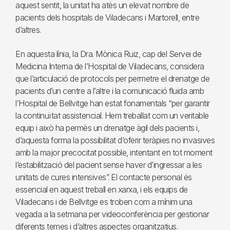
aquest sentit, la unitat ha atès un elevat nombre de
pacients dels hospitals de Viladecans i Martorell, entre
d’altres.
En aquesta línia, la Dra. Mònica Ruiz, cap del Servei de
Medicina Interna de l’Hospital de Viladecans, considera
que l’articulació de protocols per permetre el drenatge de
pacients d’un centre a l’altre i la comunicació fluida amb
l’Hospital de Bellvitge han estat fonamentals “per garantir
la continuïtat assistencial. Hem treballat com un veritable
equip i això ha permès un drenatge àgil dels pacients i,
d’aquesta forma la possibilitat d’oferir teràpies no invasives
amb la major precocitat possible, intentant en tot moment
l’estabilització del pacient sense haver d’ingressar a les
unitats de cures intensives”. El contacte personal és
essencial en aquest treball en xarxa, i els equips de
Viladecans i de Bellvitge es troben com a mínim una
vegada a la setmana per videoconferència per gestionar
diferents temes i d’altres aspectes organitzatius.