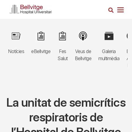
Vés
Cerca
al
Togg
contingut
navig
Navegació
Image
Image
Image
Image
Image
Im
principal
Notícies
eBellvitge
Fes
Veus de
Galeria
Bl
3r
Salut
Bellvitge
multimèdia
Au
nivell
E
La unitat de semicrítics
respiratoris de
l’Hospital de Bellvitge