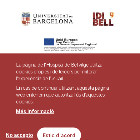
La pàgina de l'Hospital de Bellvitge utilitza
cookies pròpies i de tercers per millorar
Pie
l’experiència de l’usuari.
Contacte
de
En cas de continuar utilitzant aquesta pàgina
Accessibilitat
Avís legal
Ajuda
web entenem que autoritza l’ús d’aquestes
página
cookies.
Política de Privacitat de Sistemes de Vigilància
Mapa web
Més informació
Imagen
Lloc web accessible de conformitat amb el Reial Decret 1112/2018, de 7 de
Estic d'acord
No accepto
setembre, sobre accessibilitat dels llocs web i aplicacions per a dispositius