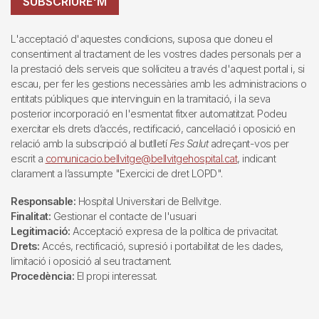
SUBSCRIURE'M
L'acceptació d'aquestes condicions, suposa que doneu el
consentiment al tractament de les vostres dades personals per a
la prestació dels serveis que sol·liciteu a través d'aquest portal i, si
escau, per fer les gestions necessàries amb les administracions o
entitats públiques que intervinguin en la tramitació, i la seva
posterior incorporació en l'esmentat fitxer automatitzat. Podeu
exercitar els drets d’accés, rectificació, cancel·lació i oposició en
relació amb la subscripció al butlletí
Fes Salut
adreçant-vos per
escrit a
comunicacio.bellvitge@bellvitgehospital.cat
, indicant
clarament a l’assumpte "Exercici de dret LOPD".
Responsable:
Hospital Universitari de Bellvitge.
Finalitat:
Gestionar el contacte de l'usuari
Legitimació:
Acceptació expresa de la política de privacitat.
Drets:
Accés, rectificació, supresió i portabilitat de les dades,
limitació i oposició al seu tractament.
Procedència:
El propi interessat.