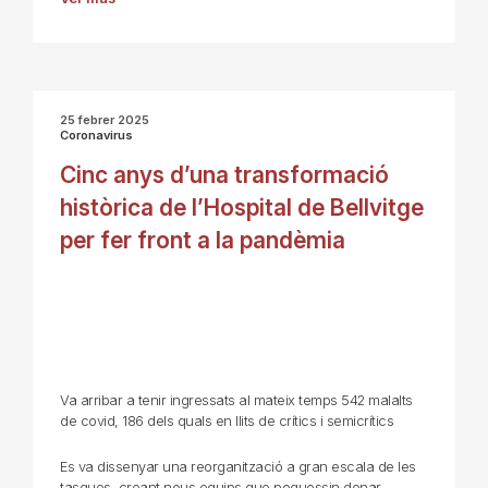
25 febrer 2025
Coronavirus
Cinc anys d’una transformació
històrica de l’Hospital de Bellvitge
per fer front a la pandèmia
Va arribar a tenir ingressats al mateix temps 542 malalts
de covid, 186 dels quals en llits de crítics i semicrítics
Es va dissenyar una reorganització a gran escala de les
tasques, creant nous equips que poguessin donar