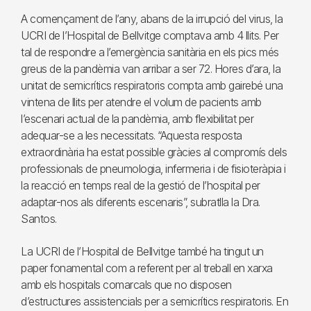
A començament de l’any, abans de la irrupció del virus, la
UCRI de l’Hospital de Bellvitge comptava amb 4 llits. Per
tal de respondre a l’emergència sanitària en els pics més
greus de la pandèmia van arribar a ser 72. Hores d’ara, la
unitat de semicrítics respiratoris compta amb gairebé una
vintena de llits per atendre el volum de pacients amb
l’escenari actual de la pandèmia, amb flexibilitat per
adequar-se a les necessitats. “Aquesta resposta
extraordinària ha estat possible gràcies al compromís dels
professionals de pneumologia, infermeria i de fisioteràpia i
la reacció en temps real de la gestió de l’hospital per
adaptar-nos als diferents escenaris”, subratlla la Dra.
Santos.
La UCRI de l’Hospital de Bellvitge també ha tingut un
paper fonamental com a referent per al treball en xarxa
amb els hospitals comarcals que no disposen
d’estructures assistencials per a semicrítics respiratoris. En