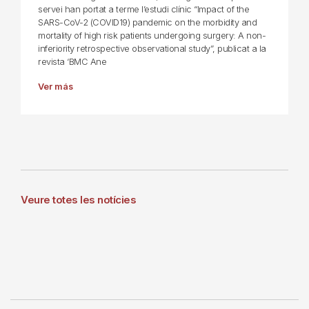
servei han portat a terme l’estudi clínic “Impact of the
SARS-CoV-2 (COVID19) pandemic on the morbidity and
mortality of high risk patients undergoing surgery: A non-
inferiority retrospective observational study”, publicat a la
revista ‘BMC Ane
Ver más
Veure totes les notícies