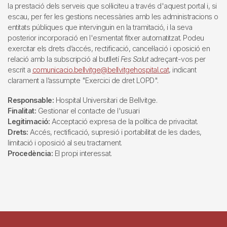
la prestació dels serveis que sol·liciteu a través d'aquest portal i, si
escau, per fer les gestions necessàries amb les administracions o
entitats públiques que intervinguin en la tramitació, i la seva
posterior incorporació en l'esmentat fitxer automatitzat. Podeu
exercitar els drets d’accés, rectificació, cancel·lació i oposició en
relació amb la subscripció al butlletí
Fes Salut
adreçant-vos per
escrit a
comunicacio.bellvitge@bellvitgehospital.cat
, indicant
clarament a l’assumpte "Exercici de dret LOPD".
Responsable:
Hospital Universitari de Bellvitge.
Finalitat:
Gestionar el contacte de l'usuari
Legitimació:
Acceptació expresa de la política de privacitat.
Drets:
Accés, rectificació, supresió i portabilitat de les dades,
limitació i oposició al seu tractament.
Procedència:
El propi interessat.