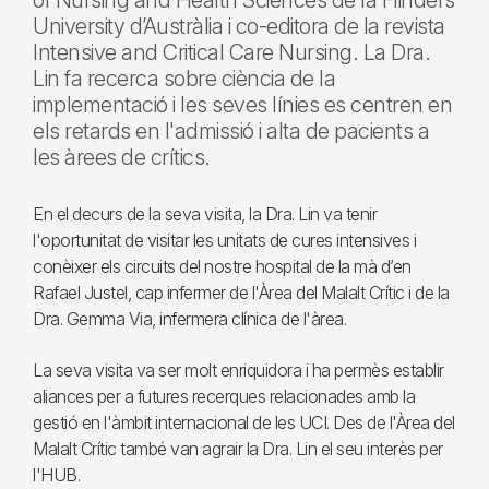
of Nursing and Health Sciences de la Flinders
University d’Austràlia i co-editora de la revista
Intensive and Critical Care Nursing. La Dra.
Lin fa recerca sobre ciència de la
implementació i les seves línies es centren en
els retards en l'admissió i alta de pacients a
les àrees de crítics.
En el decurs de la seva visita, la Dra. Lin va tenir
l'oportunitat de visitar les unitats de cures intensives i
conèixer els circuits del nostre hospital de la mà d’en
Rafael Justel, cap infermer de l'Àrea del Malalt Crític i de la
Dra. Gemma Via, infermera clínica de l'àrea.
La seva visita va ser molt enriquidora i ha permès establir
aliances per a futures recerques relacionades amb la
gestió en l'àmbit internacional de les UCI. Des de l'Àrea del
Malalt Crític també van agrair la Dra. Lin el seu interès per
l'HUB.