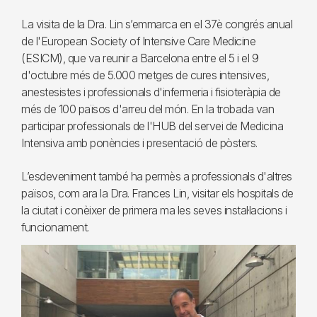
La visita de la Dra. Lin s’emmarca en el 37è congrés anual
de l'European Society of Intensive Care Medicine
(ESICM), que va reunir a Barcelona entre el 5 i el 9
d'octubre més de 5.000 metges de cures intensives,
anestesistes i professionals d'infermeria i fisioteràpia de
més de 100 països d'arreu del món. En la trobada van
participar professionals de l'HUB del servei de Medicina
Intensiva amb ponències i presentació de pòsters.
L’esdeveniment també ha permès a professionals d'altres
països, com ara la Dra. Frances Lin, visitar els hospitals de
la ciutat i conèixer de primera ma les seves instal·lacions i
funcionament.