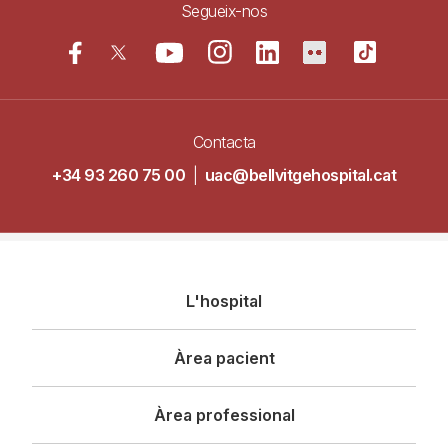
Segueix-nos
Contacta
+34 93 260 75 00
|
uac@bellvitgehospital.cat
Navegació
L'hospital
principal
Àrea pacient
Àrea professional