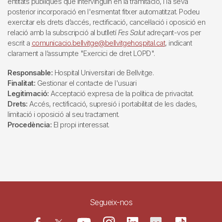
entitats públiques que intervinguin en la tramitació, i la seva
posterior incorporació en l'esmentat fitxer automatitzat. Podeu
exercitar els drets d’accés, rectificació, cancel·lació i oposició en
relació amb la subscripció al butlletí
Fes Salut
adreçant-vos per
escrit a
comunicacio.bellvitge@bellvitgehospital.cat
, indicant
clarament a l’assumpte "Exercici de dret LOPD".
Responsable:
Hospital Universitari de Bellvitge.
Finalitat:
Gestionar el contacte de l'usuari
Legitimació:
Acceptació expresa de la política de privacitat.
Drets:
Accés, rectificació, supresió i portabilitat de les dades,
limitació i oposició al seu tractament.
Procedència:
El propi interessat.
Segueix-nos