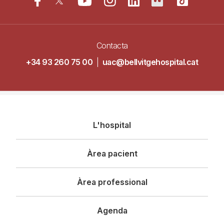
Contacta
+34 93 260 75 00
|
uac@bellvitgehospital.cat
Navegació
L'hospital
principal
Àrea pacient
Àrea professional
Agenda