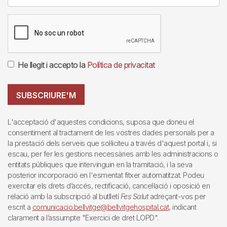
He llegit i accepto la
Política de privacitat
SUBSCRIURE'M
L'acceptació d'aquestes condicions, suposa que doneu el
consentiment al tractament de les vostres dades personals per a
la prestació dels serveis que sol·liciteu a través d'aquest portal i, si
escau, per fer les gestions necessàries amb les administracions o
entitats públiques que intervinguin en la tramitació, i la seva
posterior incorporació en l'esmentat fitxer automatitzat. Podeu
exercitar els drets d’accés, rectificació, cancel·lació i oposició en
relació amb la subscripció al butlletí
Fes Salut
adreçant-vos per
escrit a
comunicacio.bellvitge@bellvitgehospital.cat
, indicant
clarament a l’assumpte "Exercici de dret LOPD".