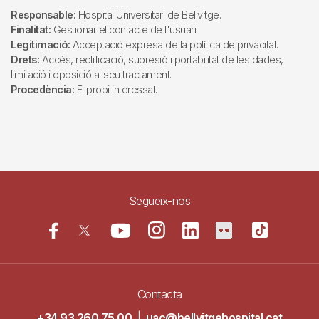
Responsable:
Hospital Universitari de Bellvitge.
Finalitat:
Gestionar el contacte de l'usuari
Legitimació:
Acceptació expresa de la política de privacitat.
Drets:
Accés, rectificació, supresió i portabilitat de les dades,
limitació i oposició al seu tractament.
Procedència:
El propi interessat.
Segueix-nos
Contacta
+34 93 260 75 00
|
uac@bellvitgehospital.cat