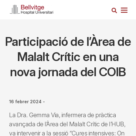
Vés
Cerca
al
Togg
contingut
navig
Participació de l’Àrea de
Malalt Crític en una
nova jornada del COIB
16 febrer 2024
-
La Dra. Gemma Via, infermera de pràctica
avançada de l’Àrea del Malalt Crític de l’HUB,
va intervenir a la sessió “Cures intensives: On