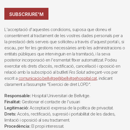
SUBSCRIURE'M
L'acceptació d'aquestes condicions, suposa que doneu el
consentiment al tractament de les vostres dades personals per a
la prestació dels serveis que sol·liciteu a través d'aquest portal i, si
escau, per fer les gestions necessàries amb les administracions o
entitats públiques que intervinguin en la tramitació, i la seva
posterior incorporació en l'esmentat fitxer automatitzat. Podeu
exercitar els drets d’accés, rectificació, cancel·lació i oposició en
relació amb la subscripció al butlletí
Fes Salut
adreçant-vos per
escrit a
comunicacio.bellvitge@bellvitgehospital.cat
, indicant
clarament a l’assumpte "Exercici de dret LOPD".
Responsable:
Hospital Universitari de Bellvitge.
Finalitat:
Gestionar el contacte de l'usuari
Legitimació:
Acceptació expresa de la política de privacitat.
Drets:
Accés, rectificació, supresió i portabilitat de les dades,
limitació i oposició al seu tractament.
Procedència:
El propi interessat.