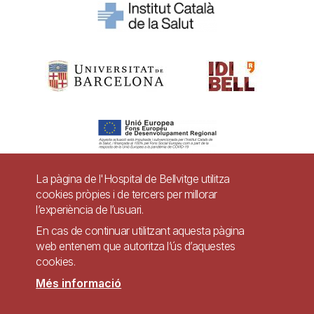
La pàgina de l'Hospital de Bellvitge utilitza
cookies pròpies i de tercers per millorar
Pie
l’experiència de l’usuari.
Contacte
de
En cas de continuar utilitzant aquesta pàgina
Accessibilitat
Avís legal
Ajuda
web entenem que autoritza l’ús d’aquestes
página
cookies.
Política de Privacitat de Sistemes de Vigilància
Mapa web
Més informació
Imagen