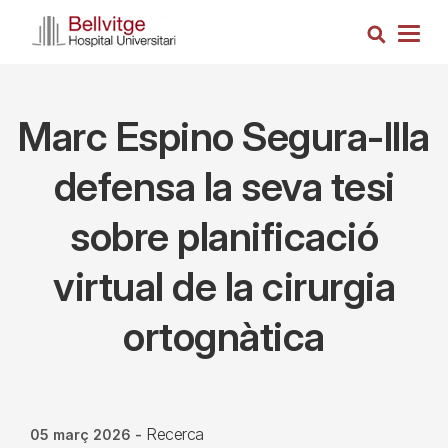
Vés
Cerca
al
Togg
contingut
navig
Marc Espino Segura-Illa
defensa la seva tesi
sobre planificació
virtual de la cirurgia
ortognàtica
Recerca
05 març 2026
-