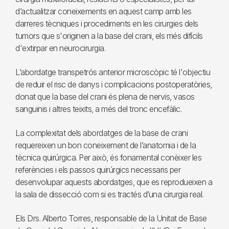
d’actualitzar coneixements en aquest camp amb les
darreres tècniques i procediments en les cirurgies dels
tumors que s'originen a la base del crani, els més difícils
d'extirpar en neurocirurgia.
L’abordatge transpetrós anterior microscòpic té l'objectiu
de reduir el risc de danys i complicacions postoperatòries,
donat que la base del crani és plena de nervis, vasos
sanguinis i altres teixits, a més del tronc encefàlic.
La complexitat dels abordatges de la base de crani
requereixen un bon coneixement de l’anatomia i de la
tècnica quirúrgica. Per això, és fonamental conèixer les
referències i els passos quirúrgics necessaris per
desenvolupar aquests abordatges, que es reprodueixen a
la sala de dissecció com si es tractés d’una cirurgia real.
Els Drs. Alberto Torres, responsable de la Unitat de Base