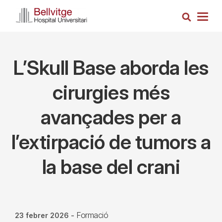
Vés
Cerca
al
Togg
contingut
navig
L’Skull Base aborda les
cirurgies més
avançades per a
l’extirpació de tumors a
la base del crani
Formació
23 febrer 2026
-