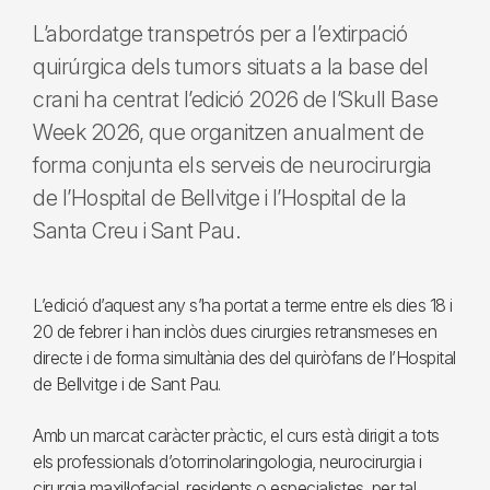
L’abordatge transpetrós per a l’extirpació
quirúrgica dels tumors situats a la base del
crani ha centrat l’edició 2026 de l’Skull Base
Week 2026, que organitzen anualment de
forma conjunta els serveis de neurocirurgia
de l’Hospital de Bellvitge i l’Hospital de la
Santa Creu i Sant Pau.
L’edició d’aquest any s’ha portat a terme entre els dies 18 i
20 de febrer i han inclòs dues cirurgies retransmeses en
directe i de forma simultània des del quiròfans de l’Hospital
de Bellvitge i de Sant Pau.
Amb un marcat caràcter pràctic, el curs està dirigit a tots
els professionals d’otorrinolaringologia, neurocirurgia i
cirurgia maxil·lofacial, residents o especialistes, per tal