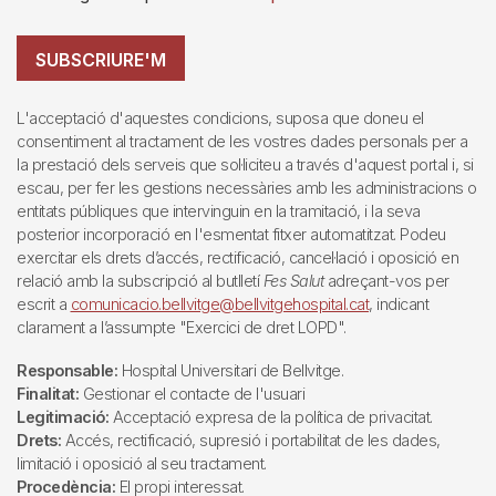
SUBSCRIURE'M
L'acceptació d'aquestes condicions, suposa que doneu el
consentiment al tractament de les vostres dades personals per a
la prestació dels serveis que sol·liciteu a través d'aquest portal i, si
escau, per fer les gestions necessàries amb les administracions o
entitats públiques que intervinguin en la tramitació, i la seva
posterior incorporació en l'esmentat fitxer automatitzat. Podeu
exercitar els drets d’accés, rectificació, cancel·lació i oposició en
relació amb la subscripció al butlletí
Fes Salut
adreçant-vos per
escrit a
comunicacio.bellvitge@bellvitgehospital.cat
, indicant
clarament a l’assumpte "Exercici de dret LOPD".
Responsable:
Hospital Universitari de Bellvitge.
Finalitat:
Gestionar el contacte de l'usuari
Legitimació:
Acceptació expresa de la política de privacitat.
Drets:
Accés, rectificació, supresió i portabilitat de les dades,
limitació i oposició al seu tractament.
Procedència:
El propi interessat.