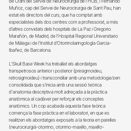
de Crani del Servei de Neurocirurgia de l’HUB, i Fernando
Muñoz, cap del Servei de Neurocirurgia de Sant Pau, han
estat els directors del curs, que ha comptat amb
especialistes dels dos centres com a professorat, a més
d’altres convidats dels hospitals de La Paz i Gregorio
Marañón, de Madrid, de l’Hospital Regional Universitario
de Málaga i de l’Institut d’Otorrinolaringología Garcia-
Ibañez, de Barcelona.
L’Skull Base Week ha treballat els abordatges
transpetrosos anterior i posterior (presigmoideu,
retrosigmoideu) i transcondilar amb una metodologia ben
consolidada que s’inicia amb una sessió teòrica
d'anatomia descriptiva molt adreçada a la pràctica
anatòmica al cadàver per reforçar els conceptes
anatòmics. Un cop acabada aquesta fase teòrica
comença la fase pràctica en el laboratori, en que es
realitzen els abordatges exposats a la teoria en parelles
(neurocirurgià-otorrino, otorrino-maxil·lo, maxil·lo-