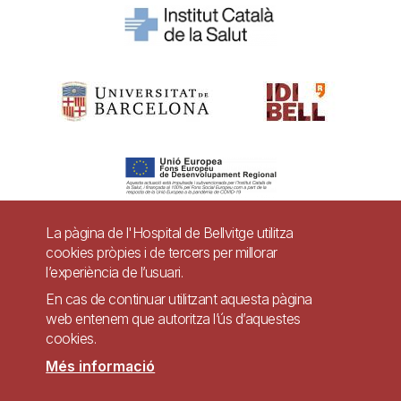
La pàgina de l'Hospital de Bellvitge utilitza
cookies pròpies i de tercers per millorar
Pie
l’experiència de l’usuari.
Contacte
de
En cas de continuar utilitzant aquesta pàgina
Accessibilitat
Avís legal
Ajuda
web entenem que autoritza l’ús d’aquestes
página
cookies.
Política de Privacitat de Sistemes de Vigilància
Mapa web
Més informació
Imagen