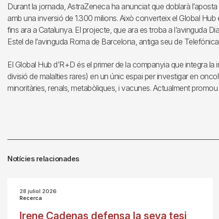
Durant la jornada, AstraZeneca ha anunciat que doblarà l’aposta en
amb una inversió de 1.300 milions. Això converteix el Global Hub e
fins ara a Catalunya. El projecte, que ara es troba a l’avinguda Diagon
Estel de l’avinguda Roma de Barcelona, antiga seu de Telefónica
El Global Hub d’R+D és el primer de la companyia que integra la i
divisió de malalties rares) en un únic espai per investigar en oncol
minoritàries, renals, metabòliques, i vacunes. Actualment promou 
Notícies relacionades
28 juliol 2026
Recerca
Irene Cadenas defensa la seva tesi