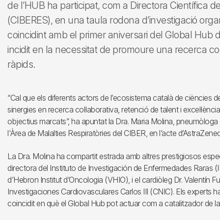
de l’HUB ha participat, com a Directora Científica d
(CIBERES), en una taula rodona d’investigació organ
coincidint amb el primer aniversari del Global Hub
incidit en la necessitat de promoure una recerca col
ràpids.
“Cal que els diferents actors de l’ecosistema català de ciències de 
sinergies en recerca col·laborativa, retenció de talent i excel·lènci
objectius marcats”, ha apuntat la Dra. Maria Molina, pneumòloga de
l'Àrea de Malalties Respiratòries del CIBER, en l’acte d’AstraZene
La Dra. Molina ha compartit estrada amb altres prestigiosos esp
directora del Instituto de Investigación de Enfermedades Raras (II
d’Hebron Institut d’Oncologia (VHIO), i el cardiòleg Dr. Valentín F
Investigaciones Cardiovasculares Carlos III (CNIC). Els experts han 
coincidit en què el Global Hub pot actuar com a catalitzador de la