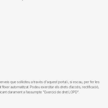
s que sol·liciteu a través d'aquest portal i, si escau, per fer les
fitxer automatitzat. Podeu exercitar els drets d’accés, rectificació,
dicant clarament a l’assumpte "Exercici de dret LOPD".