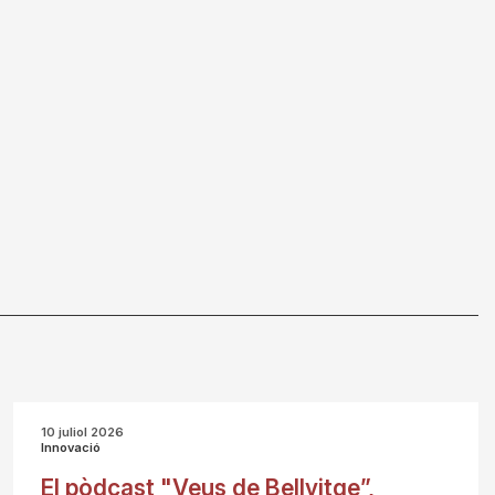
10 juliol 2026
Innovació
El pòdcast "Veus de Bellvitge”,