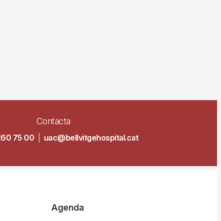
Contacta
260 75 00
|
uac@bellvitgehospital.cat
Agenda