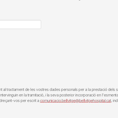
tractament de les vostres dades personals per a la prestació dels servei
rvinguin en la tramitació, i la seva posterior incorporació en l'esmentat 
reçant-vos per escrit a
comunicacio.bellvitge@bellvitgehospital.cat
, in