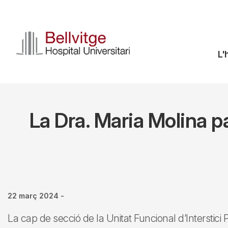
Vés
al
contingut
N
L'
pr
La Dra. Maria Molina p
22 març 2024
-
La cap de secció de la Unitat Funcional d’Interstic