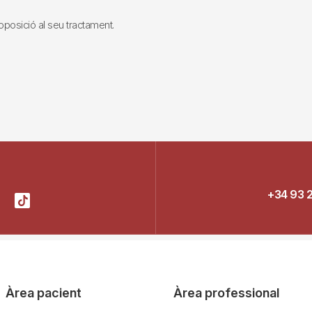
i oposició al seu tractament.
+34 93 
Àrea pacient
Àrea professional