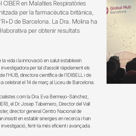
el CIBER en Malalties Respiratòries
itzada per la farmacèutica britànica,
 d’R+D de Barcelona. La Dra. Molina ha
·laborativa per obtenir resultats
la vida i la innovació en salut estableixin
a investigadora per tal d’assolir ràpidament els
 l’HUB, directora científica de l’IDIBELL i de
ca celebrat el 14 de març al Liceu de Barcelona.
ecialistes com la Dra. Eva Bermejo-Sánchez,
ER), el Dr. Josep Tabernero, Director del Vall
uster, director general Centro Nacional de
insistit en establir sinergies en recerca i han
 investigació, fent-la més eficient i avançada.