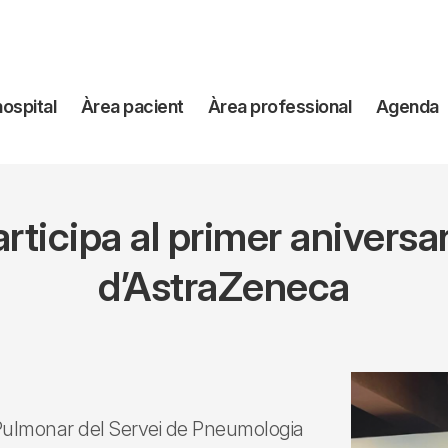
avegación
hospital
Àrea pacient
Àrea professional
Agenda
incipal
articipa al primer aniversa
d’AstraZeneca
i Pulmonar del Servei de Pneumologia