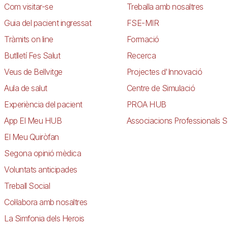
Com visitar-se
Treballa amb nosaltres
Guia del pacient ingressat
FSE-MIR
Tràmits on line
Formació
Butlletí Fes Salut
Recerca
Veus de Bellvitge
Projectes d'Innovació
Aula de salut
Centre de Simulació
Experiència del pacient
PROA HUB
App El Meu HUB
Associacions Professionals S
El Meu Quiròfan
Segona opinió mèdica
Voluntats anticipades
Treball Social
Col·labora amb nosaltres
La Simfonia dels Herois