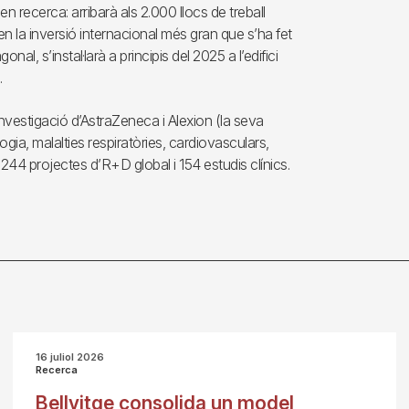
 recerca: arribarà als 2.000 llocs de treball
n la inversió internacional més gran que s’ha fet
al, s’instal·larà a principis del 2025 a l’edifici
.
nvestigació d’AstraZeneca i Alexion (la seva
ogia, malalties respiratòries, cardiovasculars,
244 projectes d’R+D global i 154 estudis clínics.
16 juliol 2026
Recerca
Bellvitge consolida un model