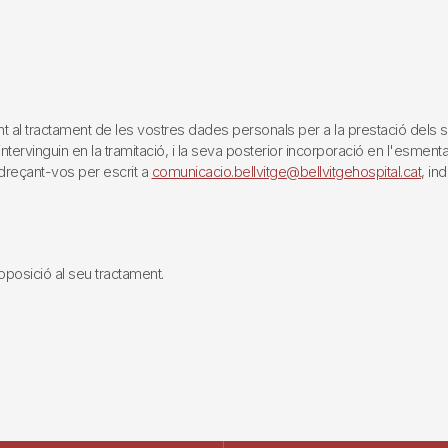
tractament de les vostres dades personals per a la prestació dels servei
rvinguin en la tramitació, i la seva posterior incorporació en l'esmentat 
reçant-vos per escrit a
comunicacio.bellvitge@bellvitgehospital.cat
, in
i oposició al seu tractament.