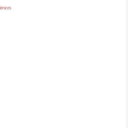
èniors