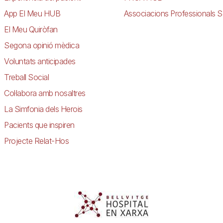
App El Meu HUB
Associacions Professionals S
El Meu Quiròfan
Segona opinió mèdica
Voluntats anticipades
Treball Social
Col·labora amb nosaltres
La Simfonia dels Herois
Pacients que inspiren
Projecte Relat-Hos