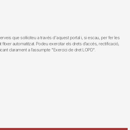
s que sol·liciteu a través d'aquest portal i, si escau, per fer les
fitxer automatitzat. Podeu exercitar els drets d’accés, rectificació,
dicant clarament a l’assumpte "Exercici de dret LOPD".