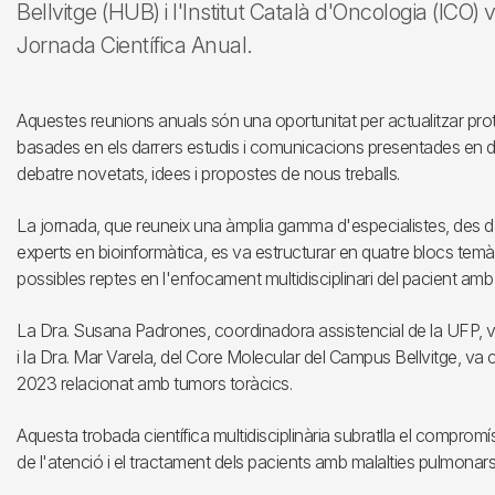
Bellvitge (HUB) i l'Institut Català d'Oncologia (ICO
Jornada Científica Anual.
Aquestes reunions anuals són una oportunitat per actualitzar pro
basades en els darrers estudis i comunicacions presentades en 
debatre novetats, idees i propostes de nous treballs.
La jornada, que reuneix una àmplia gamma d'especialistes, des de 
experts en bioinformàtica, es va estructurar en quatre blocs temàt
possibles reptes en l'enfocament multidisciplinari del pacient am
La Dra. Susana Padrones, coordinadora assistencial de la UFP, va
i la Dra. Mar Varela, del Core Molecular del Campus Bellvitge, va 
2023 relacionat amb tumors toràcics.
Aquesta trobada científica multidisciplinària subratlla el compromí
de l'atenció i el tractament dels pacients amb malalties pulmonars 