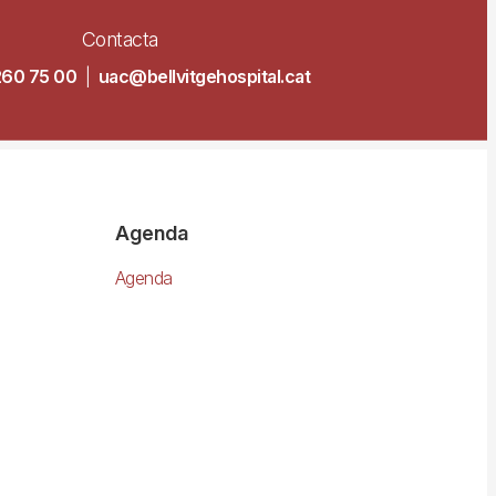
Contacta
260 75 00
|
uac@bellvitgehospital.cat
Agenda
Agenda