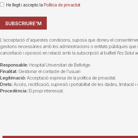
He llegit i accepto la
Política de privacitat
SUBSCRIURE'M
L'acceptació d'aquestes condicions, suposa que doneu el consentiment al 
gestions necessàries amb les administracions o entitats públiques que inte
cancel·lació i oposició en relació amb la subscripció al butlletí
Fes Salut
ad
Responsable:
Hospital Universitari de Bellvitge.
Finalitat:
Gestionar el contacte de l'usuari
Legitimació:
Acceptació expresa de la política de privacitat.
Drets:
Accés, rectificació, supresió i portabilitat de les dades, limitació 
Procedència:
El propi interessat.