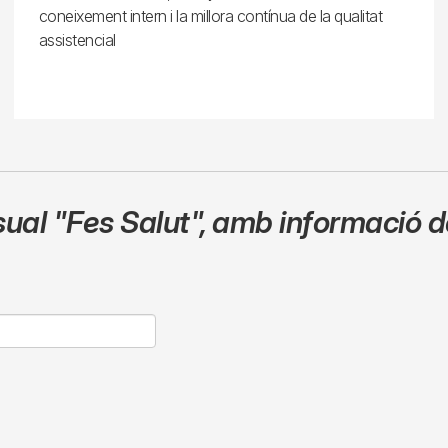
coneixement intern i la millora contínua de la qualitat
assistencial
sual
"Fes Salut"
,
amb informació de