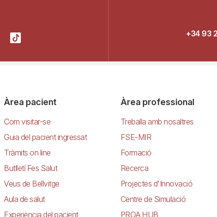
+34 93 
Àrea pacient
Àrea professional
Com visitar-se
Treballa amb nosaltres
Guia del pacient ingressat
FSE-MIR
Tràmits on line
Formació
Butlletí Fes Salut
Recerca
Veus de Bellvitge
Projectes d'Innovació
Aula de salut
Centre de Simulació
Experiència del pacient
PROA HUB