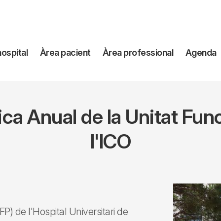
avegación
hospital
Àrea pacient
Àrea professional
Agenda
incipal
fica Anual de la Unitat Fun
l'ICO
FP) de l'Hospital Universitari de