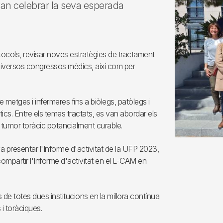
) van celebrar la seva esperada
tocols, revisar noves estratègies de tractament
diversos congressos mèdics, així com per
metges i infermeres fins a biòlegs, patòlegs i
ics. Entre els temes tractats, es van abordar els
b tumor toràcic potencialment curable.
 presentar l'Informe d'activitat de la UFP 2023,
compartir l'Informe d'activitat en el L-CAM en
s de totes dues institucions en la millora contínua
i toràciques.