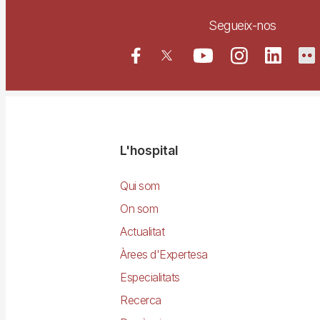
Segueix-nos
Navegació
L'hospital
principal
Qui som
On som
Actualitat
Àrees d'Expertesa
Especialitats
Recerca