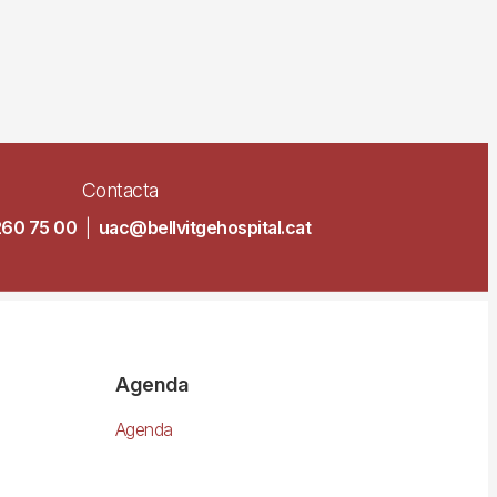
Contacta
260 75 00
|
uac@bellvitgehospital.cat
Agenda
Agenda