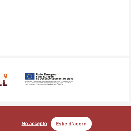
ància
Mapa web
Estic d'acord
No accepto