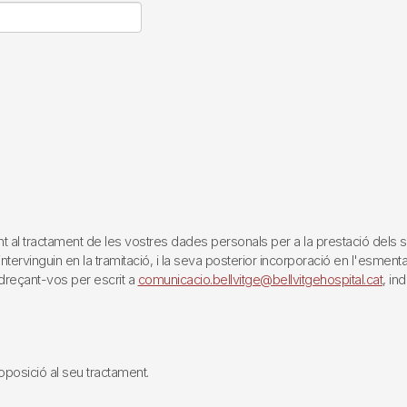
tractament de les vostres dades personals per a la prestació dels servei
rvinguin en la tramitació, i la seva posterior incorporació en l'esmentat 
reçant-vos per escrit a
comunicacio.bellvitge@bellvitgehospital.cat
, in
i oposició al seu tractament.