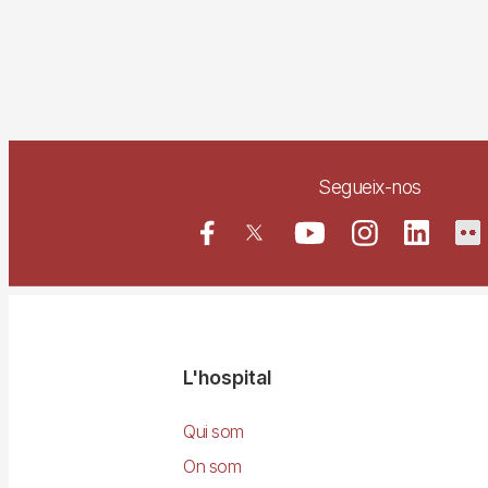
Segueix-nos
Navegació
L'hospital
principal
Qui som
On som