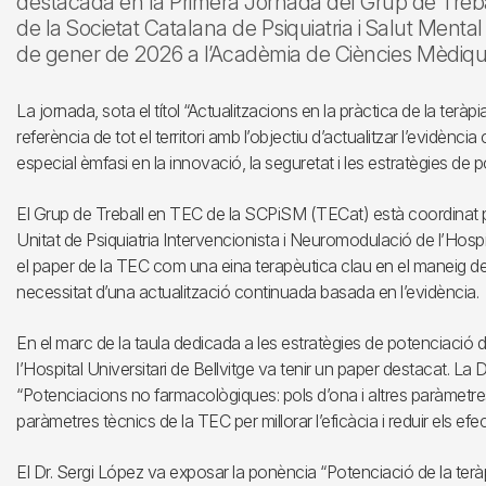
destacada en la Primera Jornada del Grup de Treba
de la Societat Catalana de Psiquiatria i Salut Ment
de gener de 2026 a l’Acadèmia de Ciències Mèdiqu
La jornada, sota el títol “Actualitzacions en la pràctica de la teràp
referència de tot el territori amb l’objectiu d’actualitzar l’evidència
especial èmfasi en la innovació, la seguretat i les estratègies de 
El Grup de Treball en TEC de la SCPiSM (TECat) està coordinat pe
Unitat de Psiquiatria Intervencionista i Neuromodulació de l’Hospit
el paper de la TEC com una eina terapèutica clau en el maneig de t
necessitat d’una actualització continuada basada en l’evidència.
En el marc de la taula dedicada a les estratègies de potenciació d
l’Hospital Universitari de Bellvitge va tenir un paper destacat. La 
“Potenciacions no farmacològiques: pols d’ona i altres paràmetres 
paràmetres tècnics de la TEC per millorar l’eficàcia i reduir els ef
El Dr. Sergi López va exposar la ponència “Potenciació de la ter