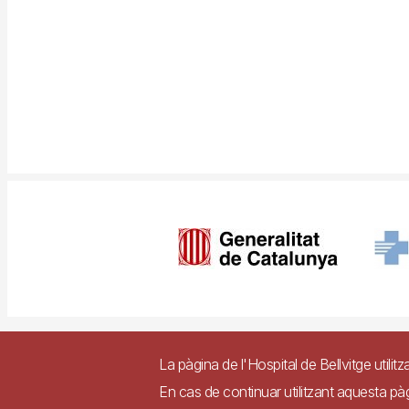
Imagen
Pie
Contacte
Access
La pàgina de l'Hospital de Bellvitge utilitz
de
En cas de continuar utilitzant aquesta p