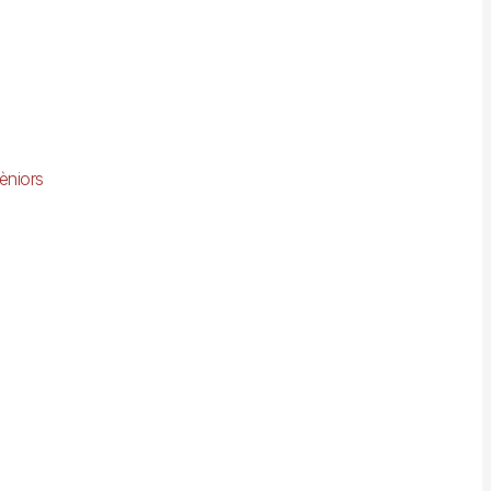
èniors