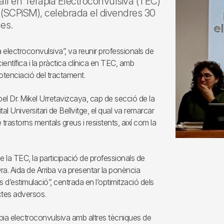
ll en Teràpia Electroconvulsiva (TEC)
al (SCPiSM), celebrada el divendres 30
es.
ia electroconvulsiva”, va reunir professionals de
 científica i la pràctica clínica en TEC, amb
potenciació del tractament.
l Dr. Mikel Urretavizcaya, cap de secció de la
al Universitari de Bellvitge, el qual va remarcar
rastorns mentals greus i resistents, així com la
e la TEC, la participació de professionals de
Dra. Aida de Arriba va presentar la ponència
d’estimulació”, centrada en l’optimització dels
ectes adversos.
àpia electroconvulsiva amb altres tècniques de