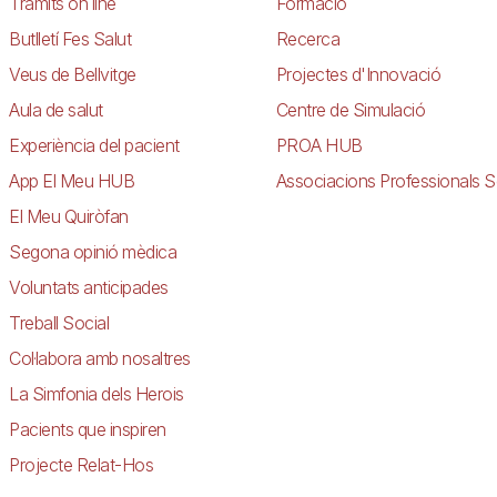
Tràmits on line
Formació
Butlletí Fes Salut
Recerca
Veus de Bellvitge
Projectes d'Innovació
Aula de salut
Centre de Simulació
Experiència del pacient
PROA HUB
App El Meu HUB
Associacions Professionals S
El Meu Quiròfan
Segona opinió mèdica
Voluntats anticipades
Treball Social
Col·labora amb nosaltres
La Simfonia dels Herois
Pacients que inspiren
Projecte Relat-Hos