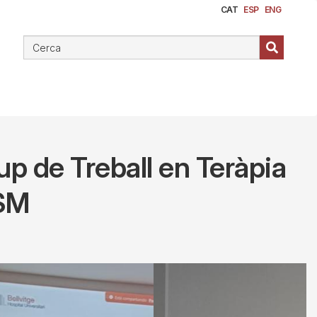
CAT
ESP
ENG
rup de Treball en Teràpia
iSM