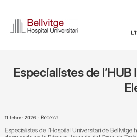
Vés
al
contingut
N
L'
pr
Especialistes de l’HUB l
El
Recerca
11 febrer 2026
-
Especialistes de l’Hospital Universitari de Bellvitge 