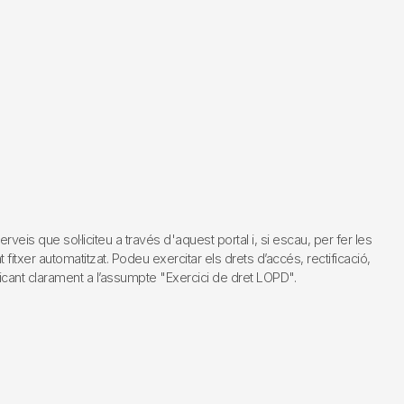
s que sol·liciteu a través d'aquest portal i, si escau, per fer les
fitxer automatitzat. Podeu exercitar els drets d’accés, rectificació,
dicant clarament a l’assumpte "Exercici de dret LOPD".