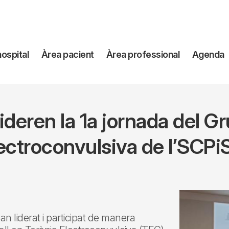
avegación
hospital
Àrea pacient
Àrea professional
Agenda
incipal
ideren la 1a jornada del G
ectroconvulsiva de l’SCP
han liderat i participat de manera