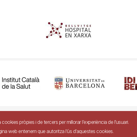
ibilitat
Avís legal
Ajuda
Política de Privacitat de Sistemes de Vigil
a cookies pròpies i de tercers per millorar l’experiència de l’usuari.
àgina web entenem que autoritza l’ús d’aquestes cookies.
Imagen