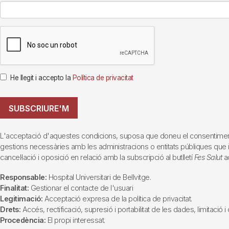
He llegit i accepto la
Política de privacitat
SUBSCRIURE'M
L'acceptació d'aquestes condicions, suposa que doneu el consentiment al 
gestions necessàries amb les administracions o entitats públiques que inte
cancel·lació i oposició en relació amb la subscripció al butlletí
Fes Salut
ad
Responsable:
Hospital Universitari de Bellvitge.
Finalitat:
Gestionar el contacte de l'usuari
Legitimació:
Acceptació expresa de la política de privacitat.
Drets:
Accés, rectificació, supresió i portabilitat de les dades, limitació 
Procedència:
El propi interessat.