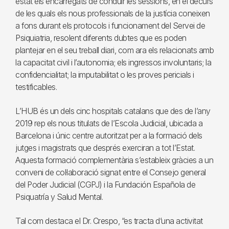
estat els encarregats de conduir les sessions, en el decurs
de les quals els nous professionals de la justícia coneixen
a fons durant els protocols i funcionament del Servei de
Psiquiatria, resolent diferents dubtes que es poden
plantejar en el seu treball diari, com ara els relacionats amb
la capacitat civil i l’autonomia; els ingressos involuntaris; la
confidencialitat; la imputabilitat o les proves pericials i
testificables.
L’HUB és un dels cinc hospitals catalans que des de l’any
2019 rep els nous titulats de l’Escola Judicial, ubicada a
Barcelona i únic centre autoritzat per a la formació dels
jutges i magistrats que després exerciran a tot l’Estat.
Aquesta formació complementària s’estableix gràcies a un
conveni de col·laboració signat entre el Consejo general
del Poder Judicial (CGPJ) i la Fundación Española de
Psiquatría y Salud Mental.
Tal com destaca el Dr. Crespo, “es tracta d’una activitat