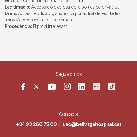
Finalitat:
Gestionar el contacte de l'usuari
Legitimació:
Acceptació expresa de la política de privacitat.
Drets:
Accés, rectificació, supresió i portabilitat de les dades,
limitació i oposició al seu tractament.
Procedència:
El propi interessat.
Segueix-nos
Contacta
+34 93 260 75 00
|
uac@bellvitgehospital.cat