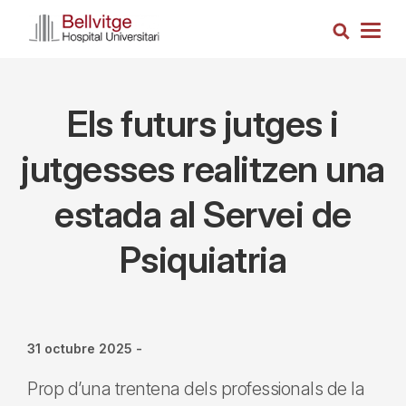
Vés
Cerca
al
Togg
contingut
navig
Els futurs jutges i
jutgesses realitzen una
estada al Servei de
Psiquiatria
31 octubre 2025
-
Prop d’una trentena dels professionals de la