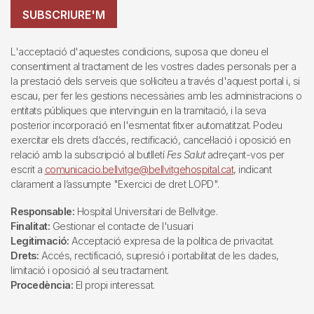
SUBSCRIURE'M
L'acceptació d'aquestes condicions, suposa que doneu el
consentiment al tractament de les vostres dades personals per a
la prestació dels serveis que sol·liciteu a través d'aquest portal i, si
escau, per fer les gestions necessàries amb les administracions o
entitats públiques que intervinguin en la tramitació, i la seva
posterior incorporació en l'esmentat fitxer automatitzat. Podeu
exercitar els drets d’accés, rectificació, cancel·lació i oposició en
relació amb la subscripció al butlletí
Fes Salut
adreçant-vos per
escrit a
comunicacio.bellvitge@bellvitgehospital.cat
, indicant
clarament a l’assumpte "Exercici de dret LOPD".
Responsable:
Hospital Universitari de Bellvitge.
Finalitat:
Gestionar el contacte de l'usuari
Legitimació:
Acceptació expresa de la política de privacitat.
Drets:
Accés, rectificació, supresió i portabilitat de les dades,
limitació i oposició al seu tractament.
Procedència:
El propi interessat.