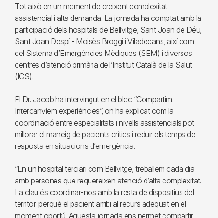
Tot això en un moment de creixent complexitat
assistencial i alta demanda. La jornada ha comptat amb la
participació dels hospitals de Bellvitge, Sant Joan de Déu,
Sant Joan Despí - Moisès Broggi i Viladecans, així com
del Sistema d’Emergències Mèdiques (SEM) i diversos
centres d’atenció primària de l’Institut Català de la Salut
(ICS).
El Dr. Jacob ha intervingut en el bloc “Compartim.
Intercanviem experiències”, on ha explicat com la
coordinació entre especialitats i nivells assistencials pot
millorar el maneig de pacients crítics i reduir els temps de
resposta en situacions d’emergència.
“En un hospital terciari com Bellvitge, treballem cada dia
amb persones que requereixen atenció d’alta complexitat.
La clau és coordinar-nos amb la resta de dispositius del
territori perquè el pacient arribi al recurs adequat en el
moment oportú. Aquesta jornada ens permet compartir