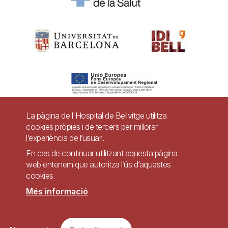
La pàgina de l'Hospital de Bellvitge utilitza
cookies pròpies i de tercers per millorar
Pie
l’experiència de l’usuari.
Contacte
de
En cas de continuar utilitzant aquesta pàgina
Accessibilitat
Avís legal
Ajuda
web entenem que autoritza l’ús d’aquestes
página
cookies.
Política de Privacitat de Sistemes de Vigilància
Mapa web
Més informació
Imagen
Lloc web accessible de conformitat amb el Reial Decret 1112/2018, de 7 de