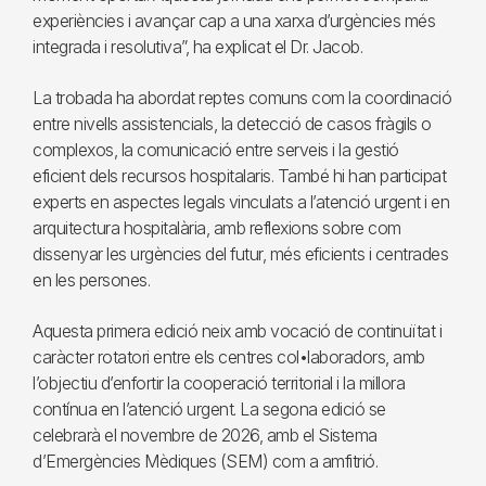
experiències i avançar cap a una xarxa d’urgències més
integrada i resolutiva”, ha explicat el Dr. Jacob.
La trobada ha abordat reptes comuns com la coordinació
entre nivells assistencials, la detecció de casos fràgils o
complexos, la comunicació entre serveis i la gestió
eficient dels recursos hospitalaris. També hi han participat
experts en aspectes legals vinculats a l’atenció urgent i en
arquitectura hospitalària, amb reflexions sobre com
dissenyar les urgències del futur, més eficients i centrades
en les persones.
Aquesta primera edició neix amb vocació de continuïtat i
caràcter rotatori entre els centres col•laboradors, amb
l’objectiu d’enfortir la cooperació territorial i la millora
contínua en l’atenció urgent. La segona edició se
celebrarà el novembre de 2026, amb el Sistema
d’Emergències Mèdiques (SEM) com a amfitrió.