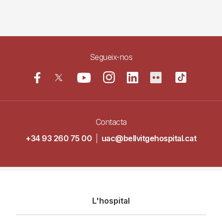
Segueix-nos
Contacta
+34 93 260 75 00
|
uac@bellvitgehospital.cat
Navegació
L'hospital
principal