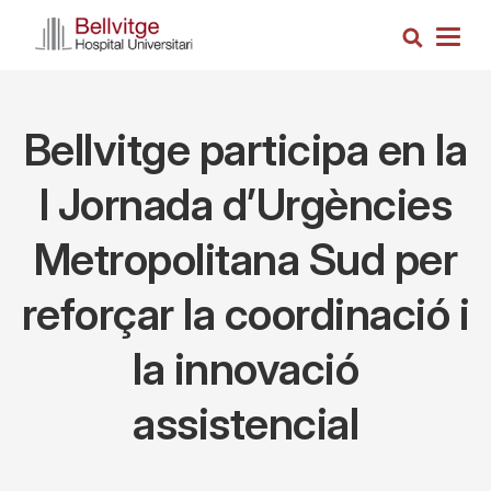
Vés
Cerca
al
Togg
contingut
navig
Bellvitge participa en la
I Jornada d’Urgències
Metropolitana Sud per
reforçar la coordinació i
la innovació
assistencial