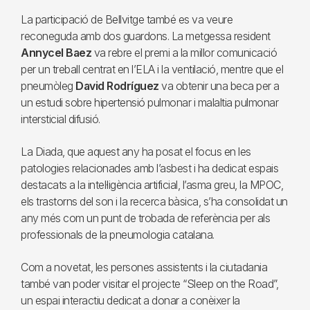
La participació de Bellvitge també es va veure
reconeguda amb dos guardons. La metgessa resident
Annycel Baez
va rebre el premi a la millor comunicació
per un treball centrat en l’ELA i la ventilació, mentre que el
pneumòleg
David Rodríguez
va obtenir una beca per a
un estudi sobre hipertensió pulmonar i malaltia pulmonar
intersticial difusió.
La Diada, que aquest any ha posat el focus en les
patologies relacionades amb l’asbest i ha dedicat espais
destacats a la intel·ligència artificial, l’asma greu, la MPOC,
els trastorns del son i la recerca bàsica, s’ha consolidat un
any més com un punt de trobada de referència per als
professionals de la pneumologia catalana.
Com a novetat, les persones assistents i la ciutadania
també van poder visitar el projecte “Sleep on the Road”,
un espai interactiu dedicat a donar a conèixer la