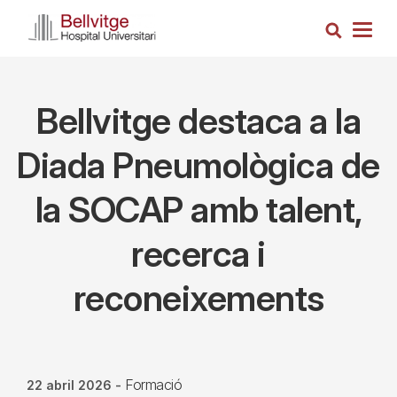
Vés
Cerca
al
Togg
contingut
navig
Bellvitge destaca a la
Diada Pneumològica de
la SOCAP amb talent,
recerca i
reconeixements
Formació
22 abril 2026
-