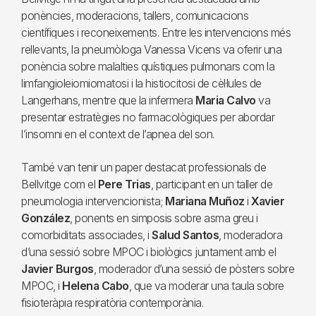
ponències, moderacions, tallers, comunicacions
científiques i reconeixements. Entre les intervencions més
rellevants, la pneumòloga Vanessa Vicens va oferir una
ponència sobre malalties quístiques pulmonars com la
limfangioleiomiomatosi i la histiocitosi de cèl·lules de
Langerhans, mentre que la infermera
Maria Calvo
va
presentar estratègies no farmacològiques per abordar
l’insomni en el context de l’apnea del son.
També van tenir un paper destacat professionals de
Bellvitge com el
Pere Trias
, participant en un taller de
pneumologia intervencionista;
Mariana Muñoz
i
Xavier
González
, ponents en simposis sobre asma greu i
comorbiditats associades, i
Salud Santos
, moderadora
d’una sessió sobre MPOC i biològics juntament amb el
Javier Burgos
, moderador d’una sessió de pòsters sobre
MPOC, i
Helena Cabo
, que va moderar una taula sobre
fisioteràpia respiratòria contemporània.