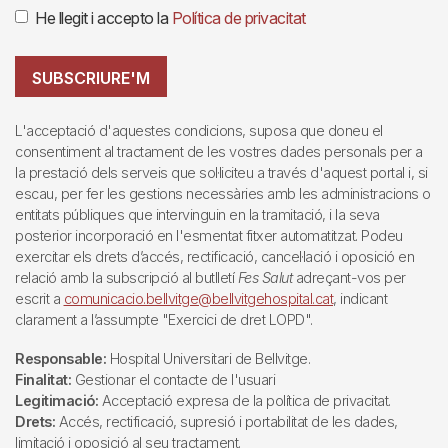
He llegit i accepto la
Política de privacitat
SUBSCRIURE'M
L'acceptació d'aquestes condicions, suposa que doneu el
consentiment al tractament de les vostres dades personals per a
la prestació dels serveis que sol·liciteu a través d'aquest portal i, si
escau, per fer les gestions necessàries amb les administracions o
entitats públiques que intervinguin en la tramitació, i la seva
posterior incorporació en l'esmentat fitxer automatitzat. Podeu
exercitar els drets d’accés, rectificació, cancel·lació i oposició en
relació amb la subscripció al butlletí
Fes Salut
adreçant-vos per
escrit a
comunicacio.bellvitge@bellvitgehospital.cat
, indicant
clarament a l’assumpte "Exercici de dret LOPD".
Responsable:
Hospital Universitari de Bellvitge.
Finalitat:
Gestionar el contacte de l'usuari
Legitimació:
Acceptació expresa de la política de privacitat.
Drets:
Accés, rectificació, supresió i portabilitat de les dades,
limitació i oposició al seu tractament.