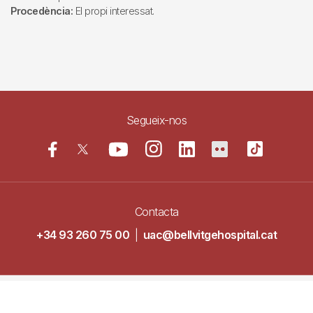
Procedència:
El propi interessat.
Segueix-nos
Contacta
+34 93 260 75 00
|
uac@bellvitgehospital.cat