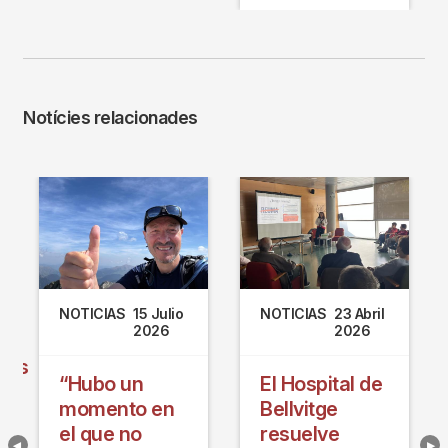
Notícies relacionades
NOTICIAS
15 Julio
NOTICIAS
23 Abril
2026
2026
nes
“Hubo un
El Hospital de
momento en
Bellvitge
el que no
resuelve