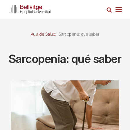
Pasar
Busca
al
Togg
contenido
navig
principal
Aula de Salud
Sarcopenia: qué saber
Sarcopenia: qué saber
Imagen