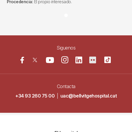
Procedencia:
El propio interesado.
Siguenos
Contacta
+34 93 260 75 00
|
uac@bellvitgehospital.cat
Navegació