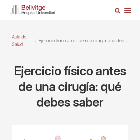
Pasar
Busca
al
Togg
contenido
navig
principal
Aula de
Ejercicio físico antes de una cirugía: qué debes saber
Salud
Ejercicio físico antes
de una cirugía: qué
debes saber
Imagen