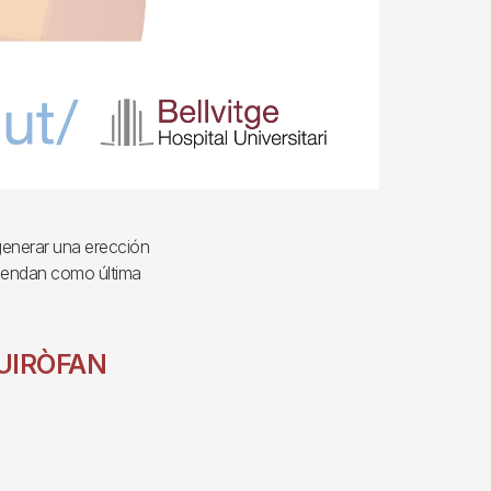
 generar una erección
miendan como última
UIRÒFAN