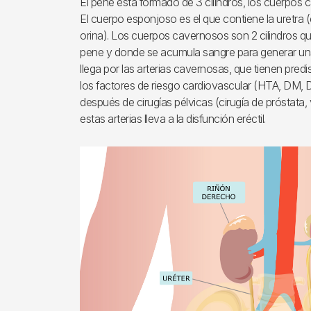
El pene está formado de 3 cilindros, los cuerpos
El cuerpo esponjoso es el que contiene la uretra 
orina). Los cuerpos cavernosos son 2 cilindros que
pene y donde se acumula sangre para generar una 
llega por las arterias cavernosas, que tienen pred
los factores de riesgo cardiovascular (HTA, DM, 
después de cirugías pélvicas (cirugía de próstata, 
estas arterias lleva a la disfunción eréctil.
Imagen