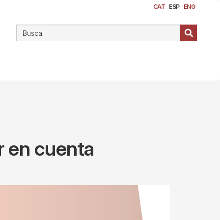
CAT
ESP
ENG
r en cuenta