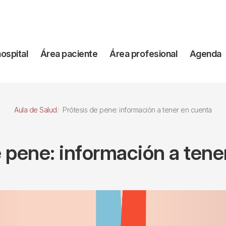
vegación
hospital
Área paciente
Área profesional
Agenda
incipal
Aula de Salud
Prótesis de pene: información a tener en cuenta
e pene: información a tene