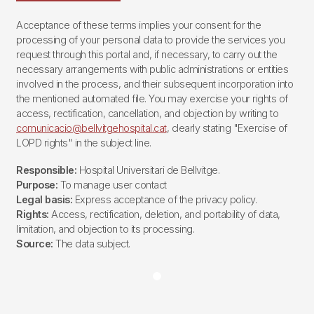
Acceptance of these terms implies your consent for the
processing of your personal data to provide the services you
request through this portal and, if necessary, to carry out the
necessary arrangements with public administrations or entities
involved in the process, and their subsequent incorporation into
the mentioned automated file. You may exercise your rights of
access, rectification, cancellation, and objection by writing to
comunicacio@bellvitgehospital.cat
, clearly stating "Exercise of
LOPD rights" in the subject line.
Responsible:
Hospital Universitari de Bellvitge.
Purpose:
To manage user contact
Legal basis:
Express acceptance of the privacy policy.
Rights:
Access, rectification, deletion, and portability of data,
limitation, and objection to its processing.
Source:
The data subject.