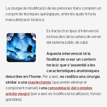
La cirurgia de modificació de les persones trans comprèn un
conjunt de tècniques quirúrgiques, entre les quals hi ha la
masculinització toràcica.
Es tracta d'un tipus d'intervenció
Imagen
inclosa dins de la cartera de servei
del sistema públic de salut.
Aquesta intervenció té la
finalitat de crear un contorn
toràcic que s'assembli a les
característiques anatòmiques
descrites en l'home.
Per a això,
es realitza una cirurgia
similar a una
mastectomia
(que pretén eliminar el
component mamari)
i una
remodelació del complex
arèola-mugró
(per a això es modifica la localització, forma i
grandària).