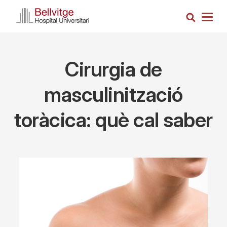
Skip
Search
to
Togg
main
navig
content
Cirurgia de
masculinització
toràcica: què cal saber
Imagen