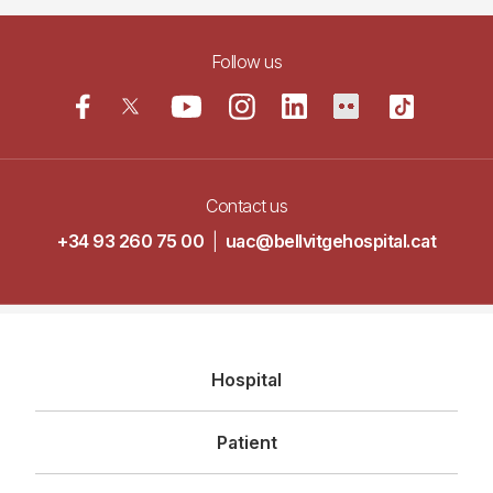
Follow us
Contact us
+34 93 260 75 00
|
uac@bellvitgehospital.cat
Navegació
Hospital
principal
Patient