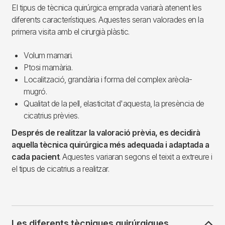
El tipus de tècnica quirúrgica emprada variarà atenent les
diferents característiques. Aquestes seran valorades en la
primera visita amb el cirurgià plàstic.
Volum mamari.
Ptosi mamària.
Localització, grandària i forma del complex arèola-
mugró.
Qualitat de la pell, elasticitat d'aquesta, la presència de
cicatrius prèvies.
Després de realitzar la valoració prèvia, es decidirà
aquella tècnica quirúrgica més adequada i adaptada a
cada pacient
. Aquestes variaran segons el teixit a extreure i
el tipus de cicatrius a realitzar.
Les diferents tècniques quirúrgiques