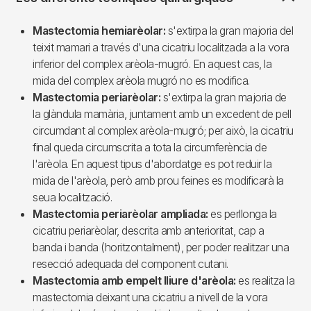
Mastectomia hemiarèolar:
s'extirpa la gran majoria del
teixit mamari a través d'una cicatriu localitzada a la vora
inferior del complex arèola-mugró. En aquest cas, la
mida del complex arèola mugró no es modifica.
Mastectomia periarèolar:
s'extirpa la gran majoria de
la glàndula mamària, juntament amb un excedent de pell
circumdant al complex arèola-mugró; per això, la cicatriu
final queda circumscrita a tota la circumferència de
l'arèola. En aquest tipus d'abordatge es pot reduir la
mida de l'arèola, però amb prou feines es modificarà la
seua localització.
Mastectomia periarèolar ampliada:
es perllonga la
cicatriu periarèolar, descrita amb anterioritat, cap a
banda i banda (horitzontalment), per poder realitzar una
resecció adequada del component cutani.
Mastectomia amb empelt lliure d'arèola:
es realitza la
mastectomia deixant una cicatriu a nivell de la vora