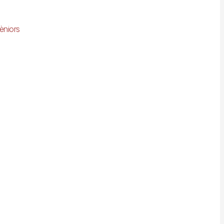
èniors