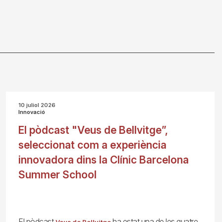
10 juliol 2026
Innovació
El pòdcast "Veus de Bellvitge”,
seleccionat com a experiència
innovadora dins la Clínic Barcelona
Summer School
El pòdcast
ha estat una de les quatre