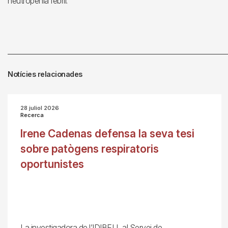
neutropènia febril.
Notícies relacionades
28 juliol 2026
Recerca
Irene Cadenas defensa la seva tesi
sobre patògens respiratoris
oportunistes
La investigadora de l’IDIBELL al Servei de