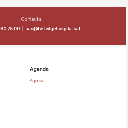
Contacta
260 75 00
|
uac@bellvitgehospital.cat
Agenda
Agenda