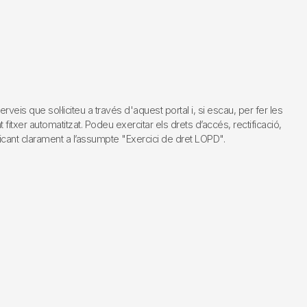
s que sol·liciteu a través d'aquest portal i, si escau, per fer les
fitxer automatitzat. Podeu exercitar els drets d’accés, rectificació,
dicant clarament a l’assumpte "Exercici de dret LOPD".