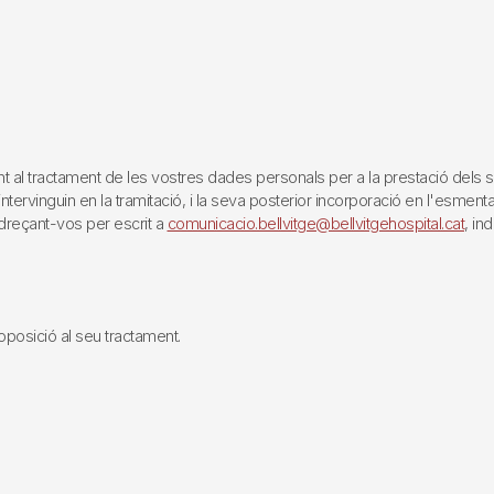
tractament de les vostres dades personals per a la prestació dels servei
rvinguin en la tramitació, i la seva posterior incorporació en l'esmentat 
reçant-vos per escrit a
comunicacio.bellvitge@bellvitgehospital.cat
, in
i oposició al seu tractament.