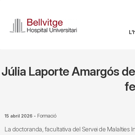
Vés
al
contingut
N
L'
pr
Júlia Laporte Amargós def
f
Formació
15 abril 2026
-
La doctoranda, facultativa del Servei de Malalties In