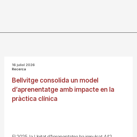
16 juliol 2026
Recerca
Bellvitge consolida un model
d’aprenentatge amb impacte en la
pràctica clínica
El 2025, la Unitat d’Aprenentatge ha impulsat 442