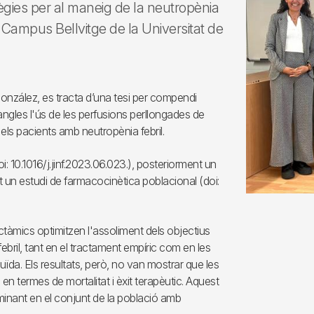
atègies per al maneig de la neutropènia
l Campus Bellvitge de la Universitat de
 González, es tracta d’una tesi per compendi
angles l'ús de les perfusions perllongades de
els pacients amb neutropènia febril.
oi: 10.1016/j.jinf.2023.06.023.), posteriorment un
ent un estudi de farmacocinètica poblacional (doi:
ctàmics optimitzen l'assoliment dels objectius
ril, tant en el tractament empíric com en les
da. Els resultats, però, no van mostrar que les
en termes de mortalitat i èxit terapèutic. Aquest
rminant en el conjunt de la població amb