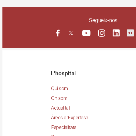
Segueix-nos
Navegació
L'hospital
principal
Qui som
On som
Actualitat
Àrees d'Expertesa
Especialitats