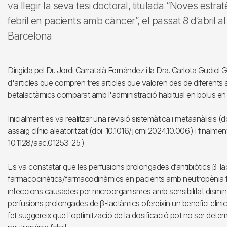
va llegir la seva tesi doctoral, titulada “Noves estr
febril en pacients amb càncer”, el passat 8 d’abril a
Barcelona
Dirigida pel Dr. Jordi Carratalà Fernández i la Dra. Carlota Gudiol
d'articles que compren tres articles que valoren des de diferents 
betalactàmics comparat amb l'administració habitual en bolus en 
Inicialment es va realitzar una revisió sistemàtica i metaanàlisis (d
assaig clínic aleatoritzat (doi: 10.1016/j.cmi.2024.10.006.) i finalm
10.1128/aac.01253-25.).
Es va constatar que les perfusions prolongades d’antibiòtics β-la
farmacocinètics/farmacodinàmics en pacients amb neutropènia feb
infeccions causades per microorganismes amb sensibilitat disminuï
perfusions prolongades de β-lactàmics ofereixin un benefici clínic 
fet suggereix que l'optimització de la dosificació pot no ser dete