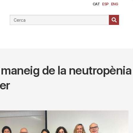
CAT
ESP
ENG
l maneig de la neutropènia
er