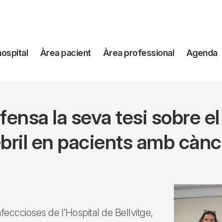
avegación
hospital
Àrea pacient
Àrea professional
Agenda
incipal
ensa la seva tesi sobre e
ebril en pacients amb cànc
fecccioses de l’Hospital de Bellvitge,