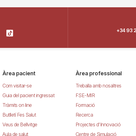
+34 93 
Àrea pacient
Àrea professional
Com visitar-se
Treballa amb nosaltres
Guia del pacient ingressat
FSE-MIR
Tràmits on line
Formació
Butlletí Fes Salut
Recerca
Veus de Bellvitge
Projectes d'Innovació
Aula de salut
Centre de Simulació