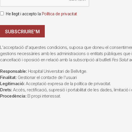
He llegit i accepto la
Política de privacitat
SUBSCRIURE'M
L'acceptació d'aquestes condicions, suposa que doneu el consentiment al 
gestions necessàries amb les administracions o entitats públiques que inte
cancel·lació i oposició en relació amb la subscripció al butlletí
Fes Salut
ad
Responsable:
Hospital Universitari de Bellvitge.
Finalitat:
Gestionar el contacte de l'usuari
Legitimació:
Acceptació expresa de la política de privacitat.
Drets:
Accés, rectificació, supresió i portabilitat de les dades, limitació 
Procedència:
El propi interessat.