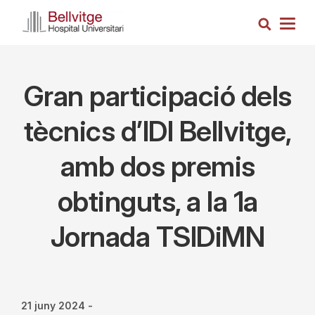
Vés
Cerca
al
Togg
contingut
navig
Gran participació dels
tècnics d’IDI Bellvitge,
amb dos premis
obtinguts, a la 1a
Jornada TSIDiMN
21 juny 2024
-