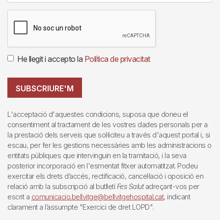
He llegit i accepto la
Política de privacitat
SUBSCRIURE'M
L'acceptació d'aquestes condicions, suposa que doneu el
consentiment al tractament de les vostres dades personals per a
la prestació dels serveis que sol·liciteu a través d'aquest portal i, si
escau, per fer les gestions necessàries amb les administracions o
entitats públiques que intervinguin en la tramitació, i la seva
posterior incorporació en l'esmentat fitxer automatitzat. Podeu
exercitar els drets d’accés, rectificació, cancel·lació i oposició en
relació amb la subscripció al butlletí
Fes Salut
adreçant-vos per
escrit a
comunicacio.bellvitge@bellvitgehospital.cat
, indicant
clarament a l’assumpte "Exercici de dret LOPD".