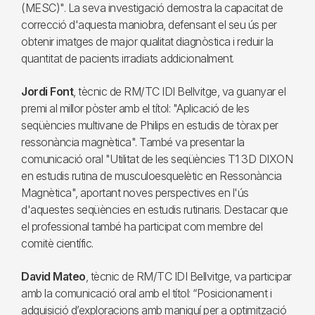
(MESC)". La seva investigació demostra la capacitat de
correcció d'aquesta maniobra, defensant el seu ús per
obtenir imatges de major qualitat diagnòstica i reduir la
quantitat de pacients irradiats addicionalment.
Jordi Font
, tècnic de RM/TC IDI Bellvitge, va guanyar el
premi al millor pòster amb el títol: "Aplicació de les
seqüències multivane de Philips en estudis de tòrax per
ressonància magnètica". També va presentar la
comunicació oral "Utilitat de les seqüències T1 3D DIXON
en estudis rutina de musculoesquelètic en Ressonància
Magnètica", aportant noves perspectives en l'ús
d'aquestes seqüències en estudis rutinaris. Destacar que
el professional també ha participat com membre del
comitè científic.
David Mateo
, tècnic de RM/TC IDI Bellvitge, va participar
amb la comunicació oral amb el títol: “Posicionament i
adquisició d’exploracions amb maniquí per a optimització