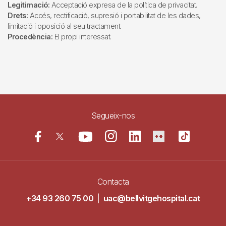
Legitimació:
Acceptació expresa de la política de privacitat.
Drets:
Accés, rectificació, supresió i portabilitat de les dades,
limitació i oposició al seu tractament.
Procedència:
El propi interessat.
Segueix-nos
Contacta
+34 93 260 75 00
|
uac@bellvitgehospital.cat