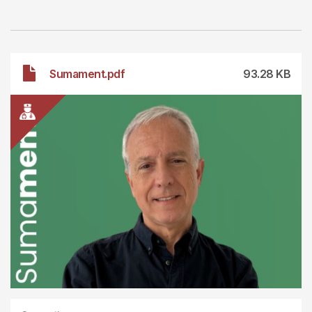
File
Sumament.pdf
93.28 KB