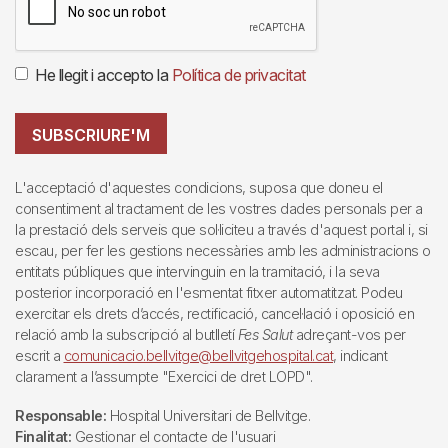
He llegit i accepto la
Política de privacitat
SUBSCRIURE'M
L'acceptació d'aquestes condicions, suposa que doneu el
consentiment al tractament de les vostres dades personals per a
la prestació dels serveis que sol·liciteu a través d'aquest portal i, si
escau, per fer les gestions necessàries amb les administracions o
entitats públiques que intervinguin en la tramitació, i la seva
posterior incorporació en l'esmentat fitxer automatitzat. Podeu
exercitar els drets d’accés, rectificació, cancel·lació i oposició en
relació amb la subscripció al butlletí
Fes Salut
adreçant-vos per
escrit a
comunicacio.bellvitge@bellvitgehospital.cat
, indicant
clarament a l’assumpte "Exercici de dret LOPD".
Responsable:
Hospital Universitari de Bellvitge.
Finalitat:
Gestionar el contacte de l'usuari