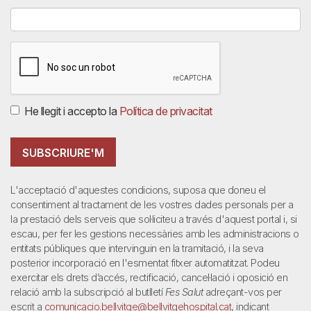
He llegit i accepto la
Política de privacitat
SUBSCRIURE'M
L'acceptació d'aquestes condicions, suposa que doneu el
consentiment al tractament de les vostres dades personals per a
la prestació dels serveis que sol·liciteu a través d'aquest portal i, si
escau, per fer les gestions necessàries amb les administracions o
entitats públiques que intervinguin en la tramitació, i la seva
posterior incorporació en l'esmentat fitxer automatitzat. Podeu
exercitar els drets d’accés, rectificació, cancel·lació i oposició en
relació amb la subscripció al butlletí
Fes Salut
adreçant-vos per
escrit a
comunicacio.bellvitge@bellvitgehospital.cat
, indicant