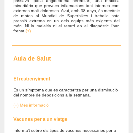
passava: patia angioedema hereditari, una malaltia
minoritària que provoca inflamacions tant internes com
externes molt doloroses. Avui, amb 38 anys, és mecànic
de motos al Mundial de Superbikes i treballa sota
pressió extrema en un dels equips més exigents del
món. Ni la malaltia ni el retard en el diagnòstic l’han
frenat.
(+)
Aula de Salut
El restrenyiment
És un símptoma que es caracteritza per una disminució
del nombre de deposicions a la setmana.
(+) Més informació
Vacunes per a un viatge
Informa't sobre els tipus de vacunes necessàries per a