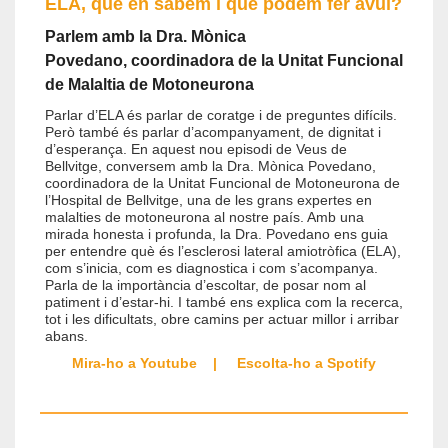
ELA, què en sabem i què podem fer avui?
Parlem amb
la Dra. Mònica
Povedano, coordinadora de la Unitat Funcional
de Malaltia de Motoneurona
Parlar d’ELA és parlar de coratge i de preguntes difícils.
Però també és parlar d’acompanyament, de dignitat i
d’esperança. En aquest nou episodi de Veus de
Bellvitge, conversem amb la Dra. Mònica Povedano,
coordinadora de la Unitat Funcional de Motoneurona de
l’Hospital de Bellvitge, una de les grans expertes en
malalties de motoneurona al nostre país. Amb una
mirada honesta i profunda, la Dra. Povedano ens guia
per entendre què és l’esclerosi lateral amiotròfica (ELA),
com s’inicia, com es diagnostica i com s’acompanya.
Parla de la importància d’escoltar, de posar nom al
patiment i d’estar-hi. I també ens explica com la recerca,
tot i les dificultats, obre camins per actuar millor i arribar
abans.
Mira-ho a Youtube
|
Escolta-ho a Spotify