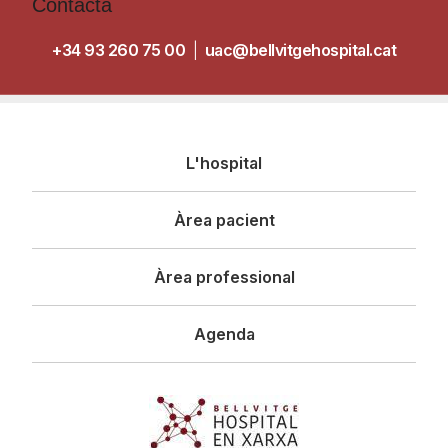
Contacta
+34 93 260 75 00
|
uac@bellvitgehospital.cat
Navegació
L'hospital
principal
Àrea pacient
Àrea professional
Agenda
Imagen