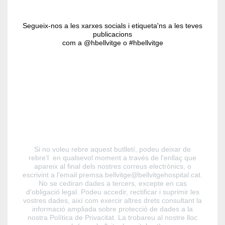
Segueix-nos a les xarxes socials i etiqueta'ns a les teves
publicacions
com a @hbellvitge o #hbellvitge
Si no voleu rebre aquest butlletí, podeu deixar de
rebre'l en qualsevol moment a través de l'enllaç que
apareix al final dels nostres correus electrònics, o
escrivint a l’email premsa.bellvitge@bellvitgehospital.cat.
No se cediran dades a tercers, excepte en cas
d’obligació legal. Podeu accedir, rectificar i suprimir les
vostres dades, així com exercir altres drets consultant la
informació ampliada sobre protecció de dades a la
nostra Política de Privacitat. La trobareu al nostre lloc