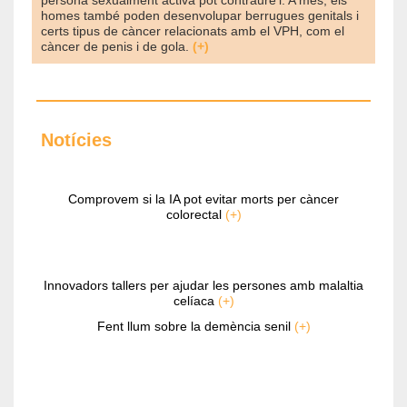
persona sexualment activa pot contraure'l. A més, els
homes també poden desenvolupar berrugues genitals i
certs tipus de càncer relacionats amb el VPH, com el
càncer de penis i de gola.
(+)
Notícies
Comprovem si la IA pot evitar morts per càncer
colorectal
(+)
Innovadors tallers per ajudar les persones amb malaltia
celíaca
(+)
Fent llum sobre la demència senil
(+)