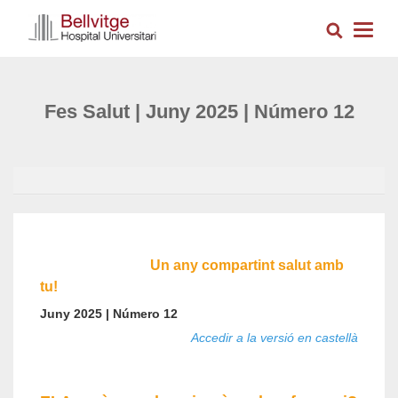
Vés
Cerca
al
Togg
contingut
navig
Fes Salut | Juny 2025 | Número 12
Un any compartint salut amb
tu!
Juny 2025 | Número 12
Accedir a la versió en castellà