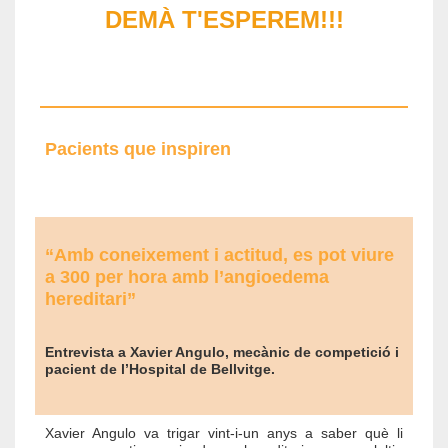
DEMÀ T'ESPEREM!!!
Pacients que inspiren
“Amb coneixement i actitud, es pot viure
a 300 per hora amb l’angioedema
hereditari”
Entrevista a Xavier Angulo, mecànic de competició i
pacient de l’Hospital de Bellvitge.
Xavier Angulo va trigar vint-i-un anys a saber què li