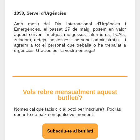
1999, Servei d'Urgències
Amb motiu del Dia Internacional d’Urgències i
Emergències, el passat 27 de maig, posem en valor
aquest servei— metges, metgesses, infermeres, TCAIs,
zeladors, neteja, hostesses i personal administratiu— i
agraïm a tot el personal que treballa o ha treballat a
urgències. Gràcies per la vostra entrega!
Vols rebre mensualment aquest
butlletí?
Només cal que facis clic al botó per inscriure't. Podràs
donar-te de baixa en qualsevol moment.
Subscriu-te al butlletí