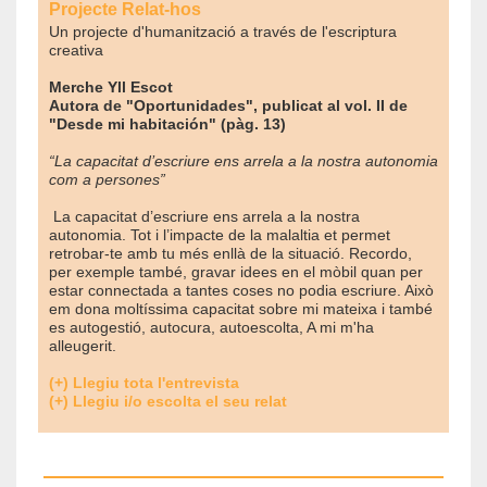
Projecte Relat-hos
Un projecte d'humanització a través de l'escriptura
creativa
Merche Yll Escot
Autora de "Oportunidades", publicat al vol. II de
"Desde mi habitación" (pàg. 13)
“La capacitat d’escriure ens arrela a la nostra autonomia
com a persones”
La capacitat d’escriure ens arrela a la nostra
autonomia. Tot i l’impacte de la malaltia et permet
retrobar-te amb tu més enllà de la situació. Recordo,
per exemple també, gravar idees en el mòbil quan per
estar connectada a tantes coses no podia escriure. Això
em dona moltíssima capacitat sobre mi mateixa i també
es autogestió, autocura, autoescolta, A mi m'ha
alleugerit.
(+) Llegiu tota l'entrevista
(+) Llegiu i/o escolta el seu relat