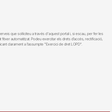
s que sol·liciteu a través d'aquest portal i, si escau, per fer les
fitxer automatitzat. Podeu exercitar els drets d’accés, rectificació,
dicant clarament a l’assumpte "Exercici de dret LOPD".