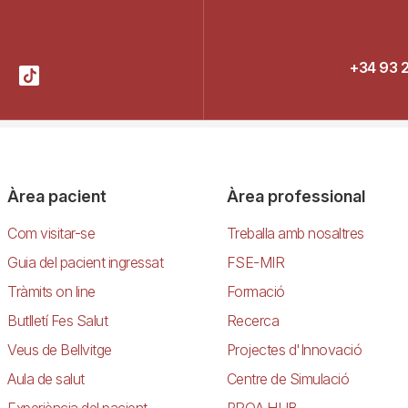
+34 93 
Àrea pacient
Àrea professional
Com visitar-se
Treballa amb nosaltres
Guia del pacient ingressat
FSE-MIR
Tràmits on line
Formació
Butlletí Fes Salut
Recerca
Veus de Bellvitge
Projectes d'Innovació
Aula de salut
Centre de Simulació
Experiència del pacient
PROA HUB