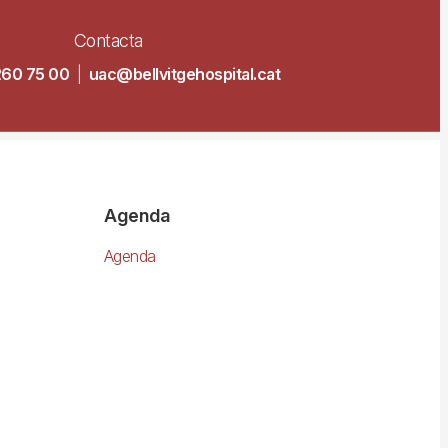
Contacta
260 75 00
|
uac@bellvitgehospital.cat
Agenda
Agenda