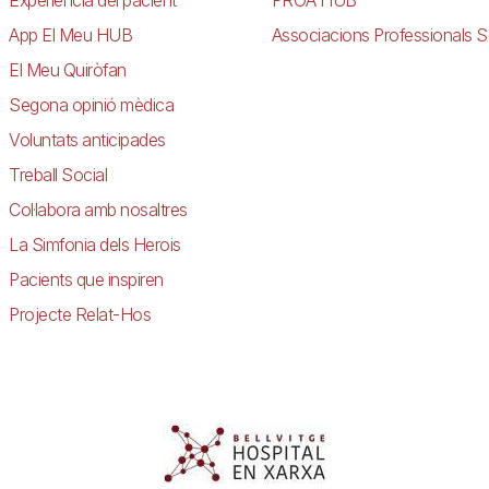
App El Meu HUB
Associacions Professionals S
El Meu Quiròfan
Segona opinió mèdica
Voluntats anticipades
Treball Social
Col·labora amb nosaltres
La Simfonia dels Herois
Pacients que inspiren
Projecte Relat-Hos