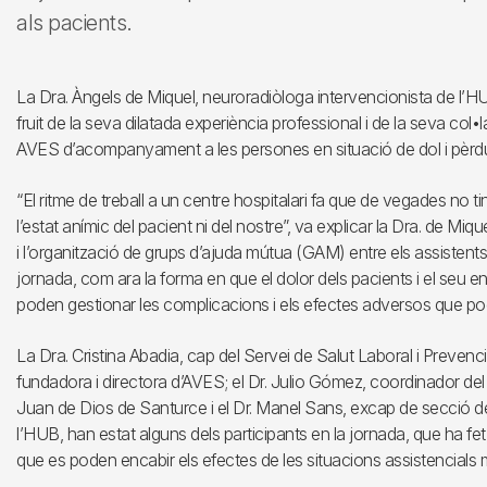
als pacients.
La Dra. Àngels de Miquel, neuroradiòloga intervencionista de l’HUB
fruit de la seva dilatada experiència professional i de la seva co
AVES d’acompanyament a les persones en situació de dol i pèrd
“El ritme de treball a un centre hospitalari fa que de vegades no
l’estat anímic del pacient ni del nostre”, va explicar la Dra. de Miq
i l’organització de grups d’ajuda mútua (GAM) entre els assistents
jornada, com ara la forma en que el dolor dels pacients i el seu e
poden gestionar les complicacions i els efectes adversos que pod
La Dra. Cristina Abadia, cap del Servei de Salut Laboral i Prevenc
fundadora i directora d’AVES; el Dr. Julio Gómez, coordinador del 
Juan de Dios de Santurce i el Dr. Manel Sans, excap de secció del
l’HUB, han estat alguns dels participants en la jornada, que ha fe
que es poden encabir els efectes de les situacions assistencials mol