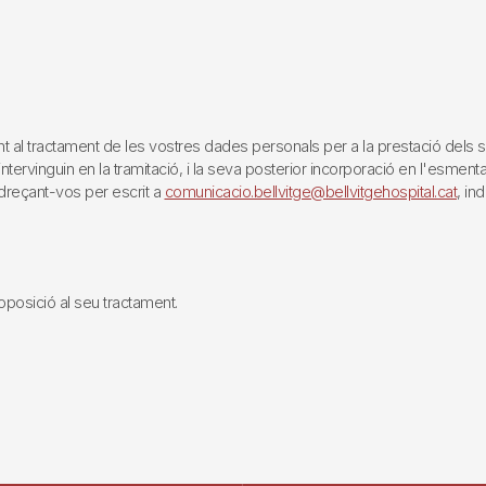
tractament de les vostres dades personals per a la prestació dels servei
rvinguin en la tramitació, i la seva posterior incorporació en l'esmentat 
reçant-vos per escrit a
comunicacio.bellvitge@bellvitgehospital.cat
, in
i oposició al seu tractament.