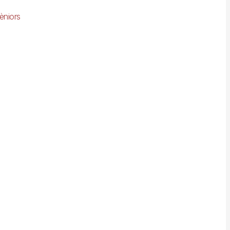
èniors