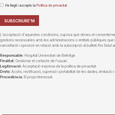
He llegit i accepto la
Política de privacitat
SUBSCRIURE'M
L'acceptació d'aquestes condicions, suposa que doneu el consentiment al 
gestions necessàries amb les administracions o entitats públiques que inte
cancel·lació i oposició en relació amb la subscripció al butlletí
Fes Salut
ad
Responsable:
Hospital Universitari de Bellvitge.
Finalitat:
Gestionar el contacte de l'usuari
Legitimació:
Acceptació expresa de la política de privacitat.
Drets:
Accés, rectificació, supresió i portabilitat de les dades, limitació 
Procedència:
El propi interessat.