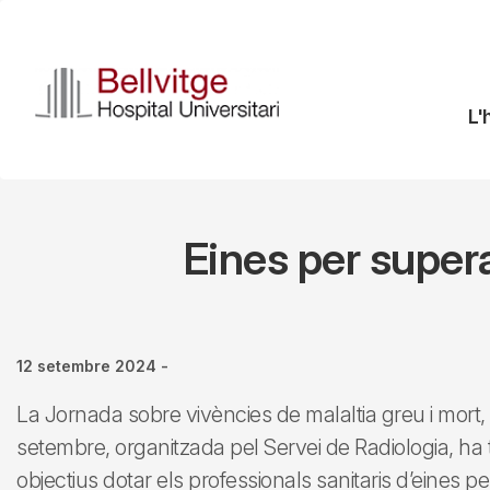
Vés
al
contingut
N
L'
pr
Eines per super
12 setembre 2024
-
La Jornada sobre vivències de malaltia greu i mort, q
setembre, organitzada pel Servei de Radiologia, ha 
objectius dotar els professionals sanitaris d’eines per