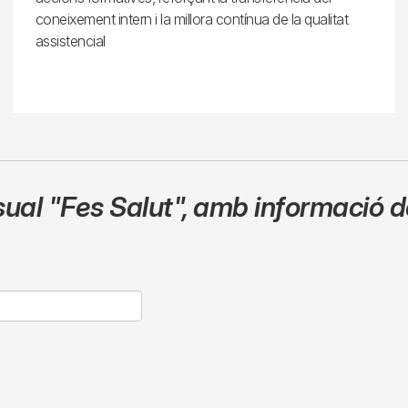
coneixement intern i la millora contínua de la qualitat
assistencial
sual
"Fes Salut"
,
amb informació de