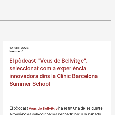
10 juliol 2026
Innovació
El pòdcast "Veus de Bellvitge”,
seleccionat com a experiència
innovadora dins la Clínic Barcelona
Summer School
El pòdcast
ha estat una de les quatre
Veus de Bellvitge
experiències seleccionades per participar a la jornada