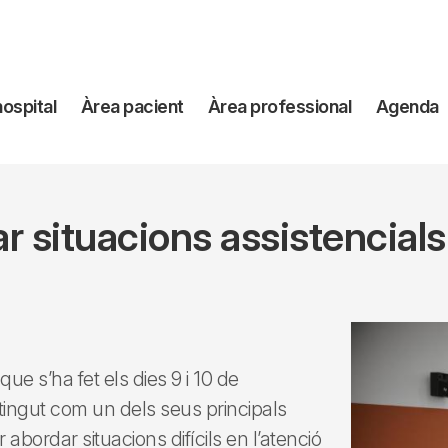
avegación
hospital
Àrea pacient
Àrea professional
Agenda
incipal
ar situacions assistencial
ue s’ha fet els dies 9 i 10 de
tingut com un dels seus principals
 abordar situacions difícils en l’atenció