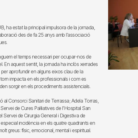
, ha estat la principal impulsora de la jornada,
l•laboració des de fa 25 anys amb l’associació
ues.
 tinguem el temps necessari per ocupar-nos de
uel. En aquest sentit, la jornada ha inclòs xerrades
 per aprofundir en alguns eixos clau de la
ntorn impacta en els professionals i com es
en sorgir en els procediments assistencials.
ió al Consorci Sanitari de Terrassa; Adela Torras,
Servei de Cures Pal·liatives de l’Hospital San
 Servei de Cirurgia General i Digestiva de
t especial incidència en els quatre quadrants en
t greus: físic, emocional, mental i espiritual.