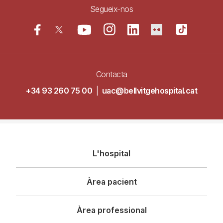
Segueix-nos
Contacta
+34 93 260 75 00
|
uac@bellvitgehospital.cat
Navegació
L'hospital
principal
Àrea pacient
Àrea professional