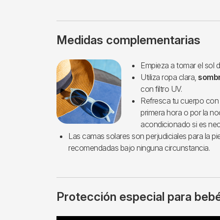
Medidas complementarias
Imagen
Empieza a tomar el sol 
Utiliza ropa clara,
sombr
con filtro UV.
Refresca tu cuerpo co
primera hora o por la no
acondicionado si es nec
Las camas solares son perjudiciales para la pie
recomendadas bajo ninguna circunstancia.
Protección especial para bebé