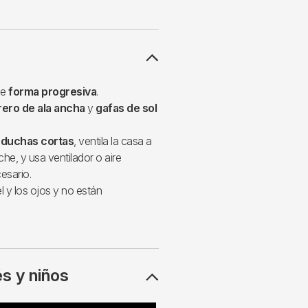
de
forma progresiva
.
ero de ala ancha
y
gafas de sol
n
duchas cortas
, ventila la casa a
che, y usa ventilador o aire
esario.
l y los ojos y no están
s y niños