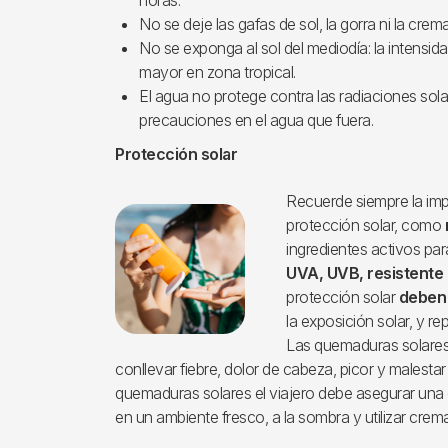
No se deje las gafas de sol, la gorra ni la crem
No se exponga al sol del mediodía: la intensid
mayor en zona tropical.
El agua no protege contra las radiaciones sol
precauciones en el agua que fuera.
Protección solar
Recuerde siempre la im
Imagen
protección solar, como
ingredientes activos pa
UVA, UVB, resistente a
protección solar
deben 
la exposición solar, y re
Las quemaduras solares
conllevar fiebre, dolor de cabeza, picor y malestar
quemaduras solares el viajero debe asegurar una 
en un ambiente fresco, a la sombra y utilizar crem