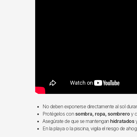
No deben exponerse directamente al sol duran
Protégelos con
sombra, ropa, sombrero
y c
Asegúrate de que se mantengan
hidratados
En la playa o la piscina, vigila el riesgo de ah