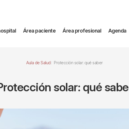
vegación
hospital
Área paciente
Área profesional
Agenda
incipal
Aula de Salud
Protección solar: qué saber
Protección solar: qué sabe