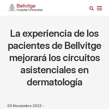
Pasar
Busca
al
Togg
contenido
navig
principal
La experiencia de los
pacientes de Bellvitge
mejorará los circuitos
asistenciales en
dermatología
03 Noviembre 2022
-