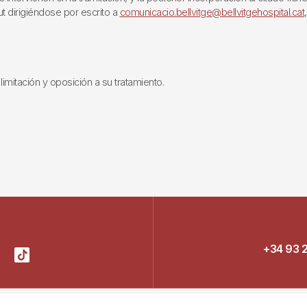
ut dirigiéndose por escrito a
comunicacio.bellvitge@bellvitgehospital.cat
limitación y oposición a su tratamiento.
+34 93 