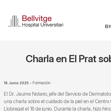
Pasar
al
contenido
principal
Na
El 
pr
Charla en El Prat s
Formación
18 Junio 2025
-
El Dr. Jaume Notario, jefe del Servicio de Dermatolog
una charla sobre el cuidado de la piel en el Centro 
Llobregat el 16 de junio. Durante la charla, hizo hin