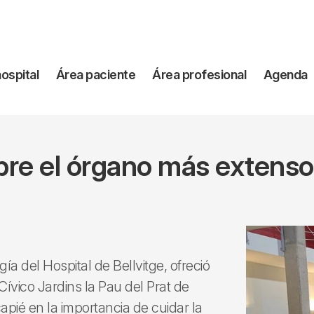
vegación
hospital
Área paciente
Área profesional
Agenda
incipal
obre el órgano más exten
ía del Hospital de Bellvitge, ofreció
Cívico Jardins la Pau del Prat de
capié en la importancia de cuidar la