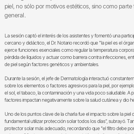
piel, no sólo por motivos estéticos, sino como part
general.
La sesión captó el interés de los asistentes y fomentó una partic
cercano y didáctico, el Dr. Notario recordó que "la piel es el ó
ejerce funciones esenciales como regular la temperatura corporal,
pérdida de líquidos y actuar como barrera contra infecciones, entre
de piel según factores genéticos y ambientales.
Durante la sesión, el jefe de Dermatología interactuó constante
sobre los elementos o factores agresivos para la piel, por ejemp
el sol, el tabaco, la contaminación y una vida poco saludable. A p
factores impactan negativamente sobre la salud cutánea y dio h
Uno de los puntos clave de la charla fue el impacto sobre la piel 
fundamental utilizar protección solar todos los días”, subrayó. T
protector solar más adecuado, recordando que "el filtro debe po