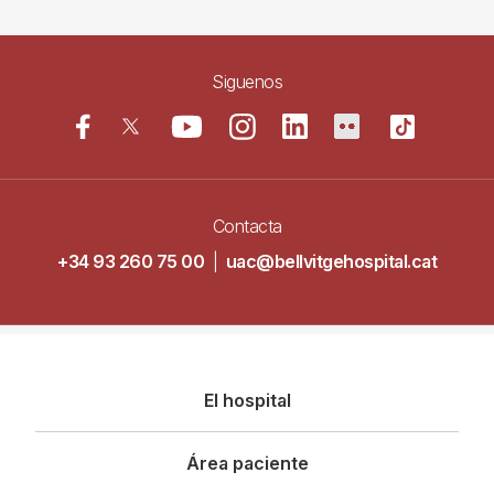
Siguenos
Contacta
+34 93 260 75 00
|
uac@bellvitgehospital.cat
Navegació
El hospital
principal
Área paciente