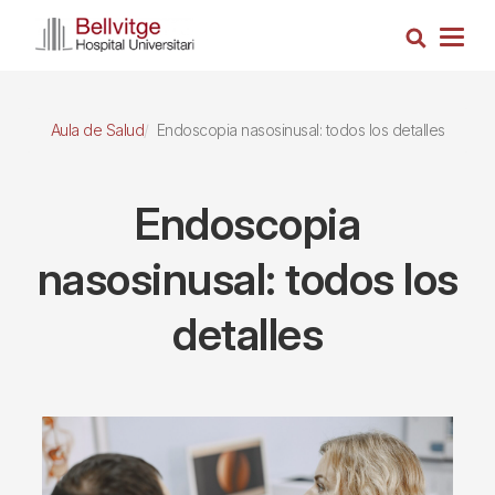
Pasar
Busca
al
Togg
contenido
navig
principal
Aula de Salud
Endoscopia nasosinusal: todos los detalles
Endoscopia
nasosinusal: todos los
detalles
Imagen