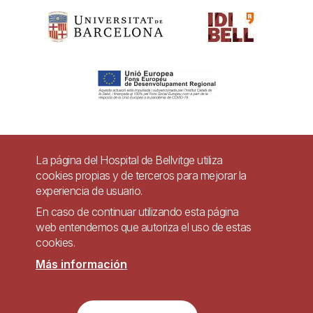
Pie
La página del Hospital de Bellvitge utiliza
Contacto
cookies propias y de terceros para mejorar la
de
experiencia de usuario.
Accesibilidad
Aviso legal
Ayuda
página
En caso de continuar utilizando esta página
Política de Privacidad de Sistemas de Videovigilancia
web entendemos que autoriza el uso de estas
cookies.
Mapa web
Más información
Imagen
Sitio web accesible de conformidad con el Real Decreto 1112/2018, de 7 de