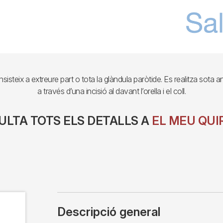
isteix a extreure part o tota la glàndula paròtide. Es realitza sota an
a través d’una incisió al davant l’orella i el coll.
LTA TOTS ELS DETALLS A
EL MEU QUI
Descripció general