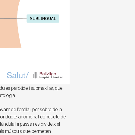
ules paròtide i submaxil·lar, que
tologia.
ant de l’orella i per sobre de la
n conducte anomenat conducte de
ndula hi passa i es divideix el
 els músculs que permeten