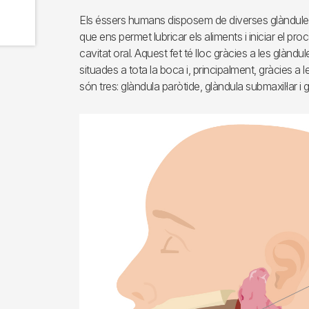
Els éssers humans disposem de diverses glàndules
que ens permet lubricar els aliments i iniciar el proc
cavitat oral. Aquest fet té lloc gràcies a les glàndu
situades a tota la boca i, principalment, gràcies a 
són tres: glàndula paròtide, glàndula submaxil·lar i 
Imagen