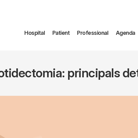
Navegación
Hospital
Patient
Professional
Agenda
principal
otidectomia: principals det