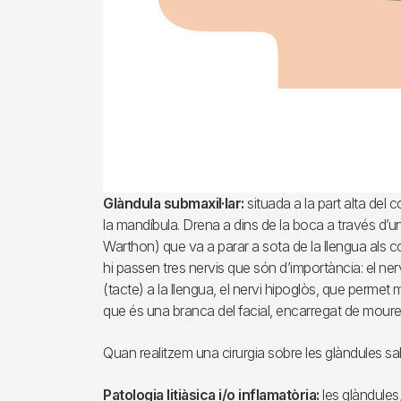
Glàndula submaxil·lar:
situada a la part alta del 
la mandíbula. Drena a dins de la boca a través d
Warthon) que va a parar a sota de la llengua als cost
hi passen tres nervis que són d’importància: el nervi
(tacte) a la llengua, el nervi hipoglòs, que permet m
que és una branca del facial, encarregat de moure e
Quan realitzem una cirurgia sobre les glàndules sal
Patologia litiàsica i/o inflamatòria:
les glàndules