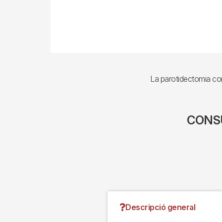
La parotidectomia cons
CONSU
Descripció general